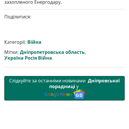
захопленого Енергодару.
Поділитися:
Категорії:
Війна
Мітки:
Дніпропетровська область
,
Україна Росія Війна
Слідкуйте за останніми новинами
Дніпровської
порадниці
у
G
o
o
g
l
e
N
e
w
s