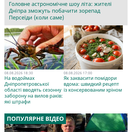
Головне астрономічне шоу літа: жителі
Дніпра зможуть побачити зорепад
Персеїди (коли саме)
08.08.2026 18:30
08.08.2026 17:00
На водоймах
Як заквасити помідори
Дніпропетровської
вдома: швидкий рецепт
області вводять сезонну
із консервованим хріном
заборону на вилов раків:
які штрафи
ПОПУЛЯРНЕ ВІДЕО