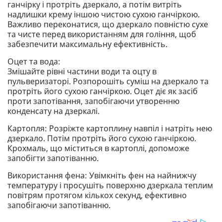
ганчірку і протріть дзеркало, а потім витріть
надлишки крему іншою чистою сухою ганчіркою.
Важливо переконатися, що дзеркало повністю сухе
та чисте перед використанням для гоління, щоб
забезпечити максимальну ефективність.
Оцет та вода:
Змішайте рівні частини води та оцту в
пульверизаторі. Розпорошіть суміш на дзеркало та
протріть його сухою ганчіркою. Оцет діє як засіб
проти запотівання, запобігаючи утворенню
конденсату на дзеркалі.
Картопля: Розріжте картоплину навпіл і натріть нею
дзеркало. Потім протріть його сухою ганчіркою.
Крохмаль, що міститься в картоплі, допоможе
запобігти запотіванню.
Використання фена: Увімкніть фен на найнижчу
температуру і просушіть поверхню дзеркала теплим
повітрям протягом кількох секунд, ефективно
запобігаючи запотіванню.