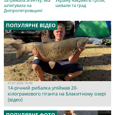
затримала агентку, яка
Україну накриють грози,
шпигувала на
шквали та град
Дніпропетровщині
ПОПУЛЯРНЕ ВІДЕО
31.07.2026 16:00
14-річний рибалка упіймав 20-
кілограмового гіганта на Блакитному озері
(відео)
ПОПУЛЯРНЕ ФОТО