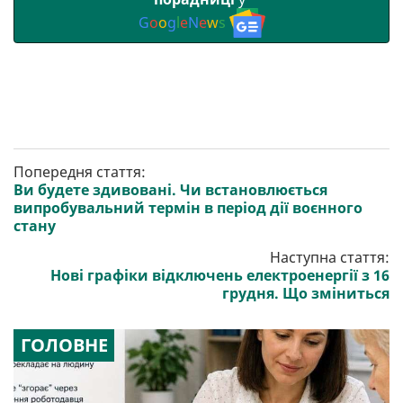
G
o
o
g
l
e
N
e
w
s
Попередня стаття:
Ви будете здивовані. Чи встановлюється
випробувальний термін в період дії воєнного
стану
Наступна стаття:
Нові графіки відключень електроенергії з 16
грудня. Що зміниться
ГОЛОВНЕ