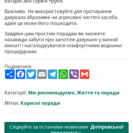
батареї або гарячі труби.
Важливо: Не використовуйте для протирання
дзеркала абразивні чи агресивні чистячі засоби,
адже це може його пошкодити.
Завдяки цим простим порадам ви зможете
назавжди забути про запотіле дзеркало у ванній
кімнаті і насолоджуватися комфортними водними
процедурами.
Поділитися:
П
F
T
E
T
W
V
G
о
a
w
m
e
h
i
m
ш
c
i
a
l
a
b
a
и
e
t
i
e
t
e
i
р
b
t
l
g
s
r
l
Категорії:
Ми рекомендуємо
,
Життя та поради
и
o
e
r
A
т
o
r
a
p
Мітки:
Корисні поради
и
k
m
p
Слідкуйте за останніми новинами
Дніпровської
порадниці
у