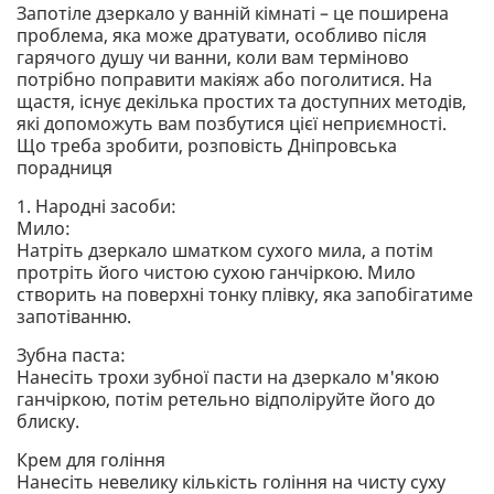
Запотіле дзеркало у ванній кімнаті – це поширена
проблема, яка може дратувати, особливо після
гарячого душу чи ванни, коли вам терміново
потрібно поправити макіяж або поголитися. На
щастя, існує декілька простих та доступних методів,
які допоможуть вам позбутися цієї неприємності.
Що треба зробити, розповість Дніпровська
порадниця
1. Народні засоби:
Мило:
Натріть дзеркало шматком сухого мила, а потім
протріть його чистою сухою ганчіркою. Мило
створить на поверхні тонку плівку, яка запобігатиме
запотіванню.
Зубна паста:
Нанесіть трохи зубної пасти на дзеркало м'якою
ганчіркою, потім ретельно відполіруйте його до
блиску.
Крем для гоління
Нанесіть невелику кількість гоління на чисту суху