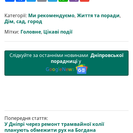
ш
c
i
a
l
a
b
a
и
e
t
i
e
t
e
i
р
b
t
l
g
s
r
l
Категорії:
Ми рекомендуємо
,
Життя та поради
,
и
o
e
r
A
Дім, сад, город
т
o
r
a
p
и
k
m
p
Мітки:
Головне
,
Цікаві події
Слідкуйте за останніми новинами
Дніпровської
порадниці
у
G
o
o
g
l
e
N
e
w
s
Попередня стаття:
У Дніпрі через ремонт трамвайної колії
планують обмежити рух на Богдана