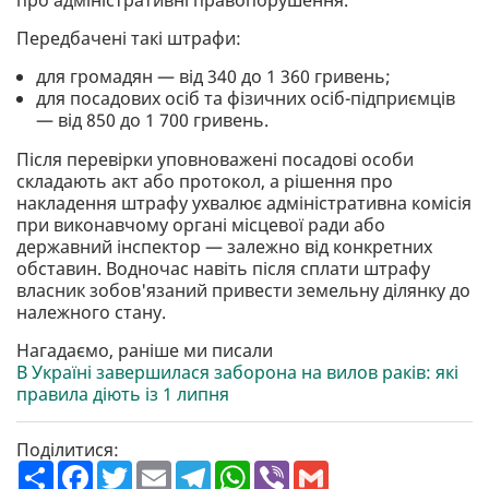
Передбачені такі штрафи:
для громадян — від 340 до 1 360 гривень;
для посадових осіб та фізичних осіб-підприємців
— від 850 до 1 700 гривень.
Після перевірки уповноважені посадові особи
складають акт або протокол, а рішення про
накладення штрафу ухвалює адміністративна комісія
при виконавчому органі місцевої ради або
державний інспектор — залежно від конкретних
обставин. Водночас навіть після сплати штрафу
власник зобов'язаний привести земельну ділянку до
належного стану.
Нагадаємо, раніше ми писали
В Україні завершилася заборона на вилов раків: які
правила діють із 1 липня
Поділитися:
П
F
T
E
T
W
V
G
о
a
w
m
e
h
i
m