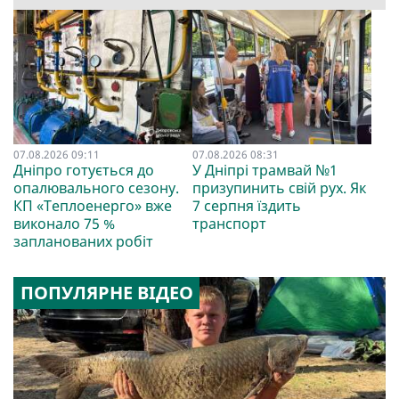
07.08.2026 09:11
07.08.2026 08:31
Дніпро готується до
У Дніпрі трамвай №1
опалювального сезону.
призупинить свій рух. Як
КП «Теплоенерго» вже
7 серпня їздить
виконало 75 %
транспорт
запланованих робіт
ПОПУЛЯРНЕ ВІДЕО