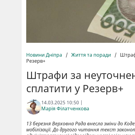
Новини Дніпра
/
Життя та поради
/
Штраф
Резерв+
Штрафи за неуточне
сплатити у Резерв+
14.03.2025 10:50 |
Марія Філатченкова
13 березня Верховна Рада внесла зміни до Ко
мобілізації. До другого читання текст законо