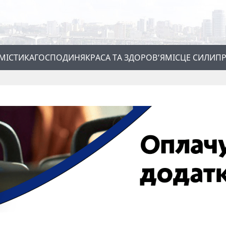
МІСТИКА
ГОСПОДИНЯ
КРАСА ТА ЗДОРОВ’Я
МІСЦЕ СИЛИ
ПР