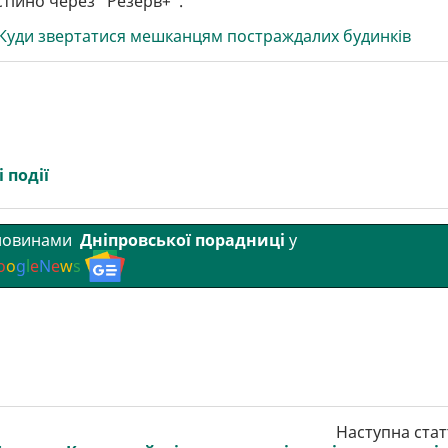
тійно через “Резерв+”.
 Куди звертатися мешканцям постраждалих будинків
 події
 новинами
Дніпровської порадниці
у
o
o
g
l
e
N
e
w
s
Наступна стат