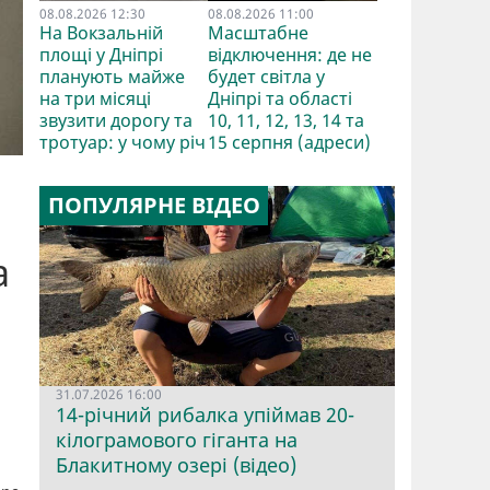
08.08.2026 12:30
08.08.2026 11:00
На Вокзальній
Масштабне
площі у Дніпрі
відключення: де не
планують майже
будет світла у
на три місяці
Дніпрі та області
звузити дорогу та
10, 11, 12, 13, 14 та
тротуар: у чому річ
15 серпня (адреси)
ПОПУЛЯРНЕ ВІДЕО
а
31.07.2026 16:00
14-річний рибалка упіймав 20-
кілограмового гіганта на
Блакитному озері (відео)