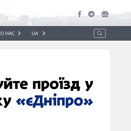
О НАС
UA
ПРО НАС
РЕКЛАМА
ПОЛІТИКА КОНФІДЕНЦІЙНОСТІ