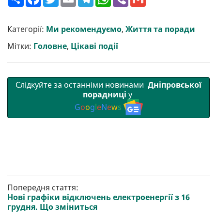
о
a
w
m
e
h
i
m
ш
c
i
a
l
a
b
a
и
e
t
i
e
t
e
i
р
b
t
l
g
s
r
l
Категорії:
Ми рекомендуємо
,
Життя та поради
и
o
e
r
A
т
o
r
a
p
Мітки:
Головне
,
Цікаві події
и
k
m
p
Слідкуйте за останніми новинами
Дніпровської
порадниці
у
G
o
o
g
l
e
N
e
w
s
Попередня стаття:
Нові графіки відключень електроенергії з 16
грудня. Що зміниться