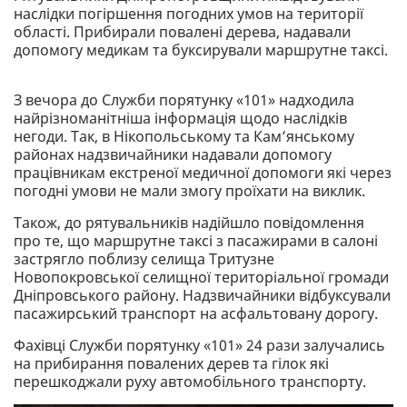
наслідки погіршення погодних умов на території
області. Прибирали повалені дерева, надавали
допомогу медикам та буксирували маршрутне таксі.
З вечора до Служби порятунку «101» надходила
найрізноманітніша інформація щодо наслідків
негоди. Так, в Нікопольському та Кам’янському
районах надзвичайники надавали допомогу
працівникам екстреної медичної допомоги які через
погодні умови не мали змогу проїхати на виклик.
Також, до рятувальників надійшло повідомлення
про те, що маршрутне таксі з пасажирами в салоні
застрягло поблизу селища Тритузне
Новопокровської селищної територіальної громади
Дніпровського району. Надзвичайники відбуксували
пасажирський транспорт на асфальтовану дорогу.
Фахівці Служби порятунку «101» 24 рази залучались
на прибирання повалених дерев та гілок які
перешкоджали руху автомобільного транспорту.