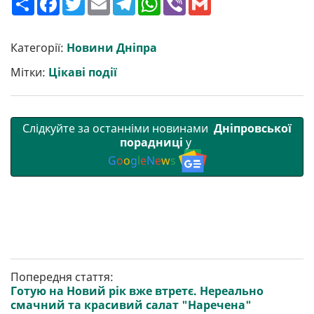
о
a
w
m
e
h
i
m
ш
c
i
a
l
a
b
a
и
e
t
i
e
t
e
i
р
b
t
l
g
s
r
l
Категорії:
Новини Дніпра
и
o
e
r
A
т
o
r
a
p
Мітки:
Цікаві події
и
k
m
p
Слідкуйте за останніми новинами
Дніпровської
порадниці
у
G
o
o
g
l
e
N
e
w
s
Попередня стаття:
Готую на Новий рік вже втретє. Нереально
смачний та красивий салат "Наречена"