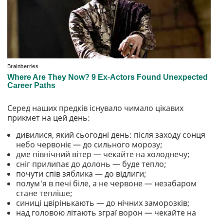
Серед наших предків існувало чимало цікавих
прикмет на цей день:
дивилися, який сьогодні день: після заходу сонця
небо червоніє — до сильного морозу;
дме північний вітер — чекайте на холоднечу;
сніг прилипає до долонь — буде тепло;
почути спів зяблика — до відлиги;
полум'я в печі біле, а не червоне — незабаром
стане тепліше;
синиці цвірінькають — до нічних заморозків;
над головою літають зграї ворон — чекайте на