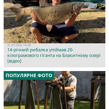
31.07.2026 16:00
14-річний рибалка упіймав 20-
кілограмового гіганта на Блакитному озері
(відео)
ПОПУЛЯРНЕ ФОТО