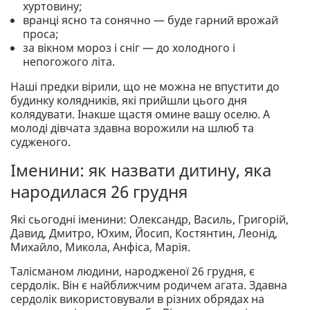
хуртовину;
вранці ясно та сонячно — буде гарний врожай
проса;
за вікном мороз і сніг — до холодного і
непогожого літа.
Наші предки вірили, що не можна не впустити до
будинку колядників, які прийшли цього дня
колядувати. Інакше щастя омине вашу оселю. А
молоді дівчата здавна ворожили на шлюб та
судженого.
Іменини: як назвати дитину, яка
народилася 26 грудня
Які сьогодні іменини: Олександр, Василь, Григорій,
Давид, Дмитро, Юхим, Йосип, Костянтин, Леонід,
Михайло, Микола, Анфіса, Марія.
Талісманом людини, народженої 26 грудня, є
сердолік. Він є найближчим родичем агата. Здавна
сердолік використовували в різних обрядах на