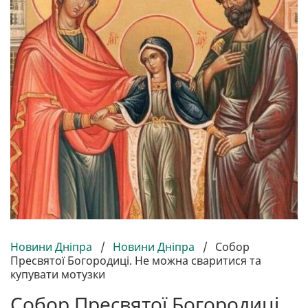
Новини Дніпра
/
Новини Дніпра
/
Собор
Пресвятої Богородиці. Не можна сваритися та
купувати мотузки
Собор Пресвятої Богородиці.