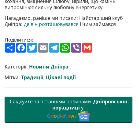
кохання, зміцнення шлюбу. Вірили, що камінь
випромінює сильну любовну енергетику.
Нагадаємо, раніше ми писали: Найстаріший клуб
Дніпра:
де він розташовувався
і чим займався
Поділитися:
П
F
T
E
T
W
V
G
о
a
w
m
e
h
i
m
ш
c
i
a
l
a
b
a
и
e
t
i
e
t
e
i
р
b
t
l
g
s
r
l
Категорії:
Новини Дніпра
и
o
e
r
A
т
o
r
a
p
Мітки:
Традиції
,
Цікаві події
и
k
m
p
Слідкуйте за останніми новинами
Дніпровської
порадниці
у
G
o
o
g
l
e
N
e
w
s