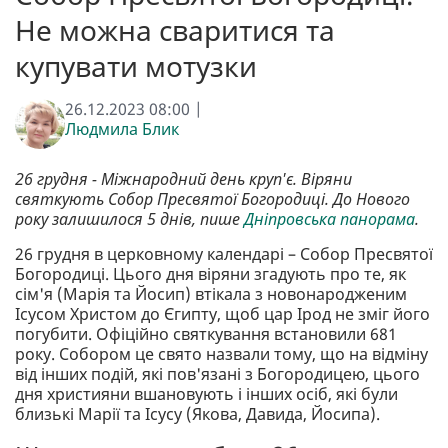
Не можна сваритися та
купувати мотузки
26.12.2023 08:00 |
Людмила Блик
26 грудня - Міжнародний день круп'є. Віряни
святкують Собор Пресвятої Богородиці. До Нового
року залишилося 5 днів, пише
Дніпровська панорама
.
26 грудня в церковному календарі – Собор Пресвятої
Богородиці. Цього дня віряни згадують про те, як
сім'я (Марія та Йосип) втікала з новонародженим
Ісусом Христом до Єгипту, щоб цар Ірод не зміг його
погубити. Офіційно святкування встановили 681
року. Собором це свято назвали тому, що на відміну
від інших подій, які пов'язані з Богородицею, цього
дня християни вшановують і інших осіб, які були
близькі Марії та Ісусу (Якова, Давида, Йосипа).