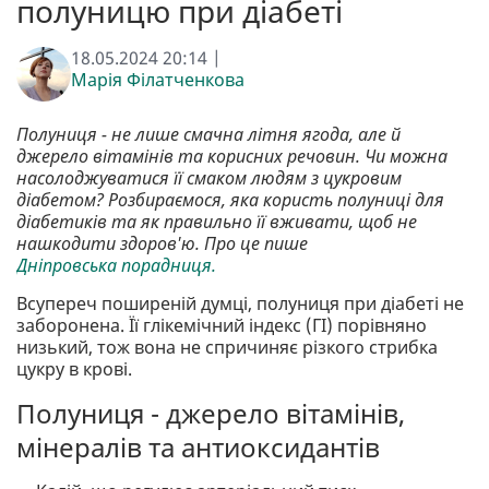
полуницю при діабеті
18.05.2024 20:14 |
Марія Філатченкова
Полуниця - не лише смачна літня ягода, але й
джерело вітамінів та корисних речовин. Чи можна
насолоджуватися її смаком людям з цукровим
діабетом? Розбираємося, яка користь полуниці для
діабетиків та як правильно її вживати, щоб не
нашкодити здоров'ю. Про це пише
Дніпровська порадниця.
Всупереч поширеній думці, полуниця при діабеті не
заборонена. Її глікемічний індекс (ГІ) порівняно
низький, тож вона не спричиняє різкого стрибка
цукру в крові.
Полуниця - джерело вітамінів,
мінералів та антиоксидантів