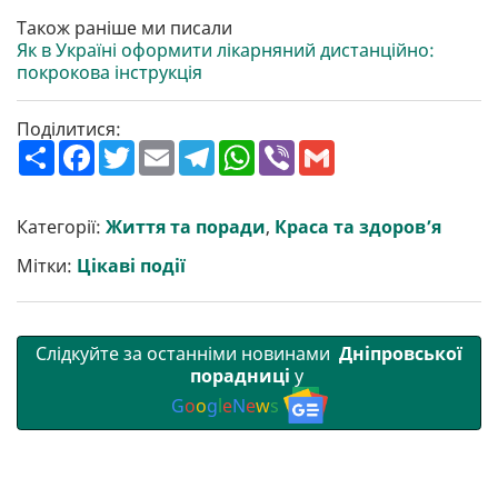
Також раніше ми писали
Як в Україні оформити лікарняний дистанційно:
покрокова інструкція
Поділитися:
П
F
T
E
T
W
V
G
о
a
w
m
e
h
i
m
ш
c
i
a
l
a
b
a
и
e
t
i
e
t
e
i
р
b
t
l
g
s
r
l
Категорії:
Життя та поради
,
Краса та здоров’я
и
o
e
r
A
т
o
r
a
p
Мітки:
Цікаві події
и
k
m
p
Слідкуйте за останніми новинами
Дніпровської
порадниці
у
G
o
o
g
l
e
N
e
w
s