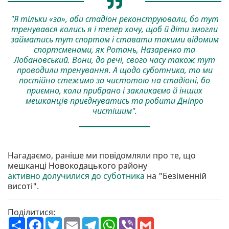
"Я тільки «за», аби стадіон реконструювали, бо тут
тренувався колись я і тепер хочу, щоб й діти змогли
займатись тут спортом і ставати такими відомим
спортсменами, як Ротань, Назаренко та
Лобановський. Вони, до речі, свого часу також тут
проводили тренування. А щодо суботника, то ми
постійно стежимо за чистотою на стадіоні, бо
приємно, коли прибрано і закликаємо й інших
мешканців приєднуватись та робити Дніпро
чистішим".
Нагадаємо, раніше ми повідомляли про те, що
мешканці Новокодацького району
активно долучилися до суботника
на "Безіменній
висоті".
Поділитися:
П
F
T
E
T
W
V
G