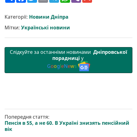
о
a
w
m
e
h
i
m
ш
c
i
a
l
a
b
a
и
e
t
i
e
t
e
i
р
b
t
l
g
s
r
l
Категорії:
Новини Дніпра
и
o
e
r
A
т
o
r
a
p
Мітки:
Українські новини
и
k
m
p
Слідкуйте за останніми новинами
Дніпровської
порадниці
у
G
o
o
g
l
e
N
e
w
s
Попередня стаття:
Пенсія в 55, а не 60. В Україні знизять пенсійний
вік