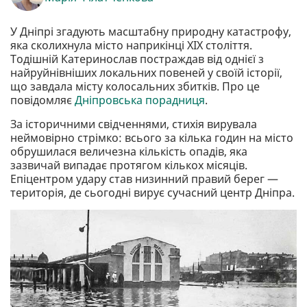
У Дніпрі згадують масштабну природну катастрофу,
яка сколихнула місто наприкінці XIX століття.
Тодішній Катеринослав постраждав від однієї з
найруйнівніших локальних повеней у своїй історії,
що завдала місту колосальних збитків. Про це
повідомляє
Дніпровська порадниця
.
За історичними свідченнями, стихія вирувала
неймовірно стрімко: всього за кілька годин на місто
обрушилася величезна кількість опадів, яка
зазвичай випадає протягом кількох місяців.
Епіцентром удару став низинний правий берег —
територія, де сьогодні вирує сучасний центр Дніпра.