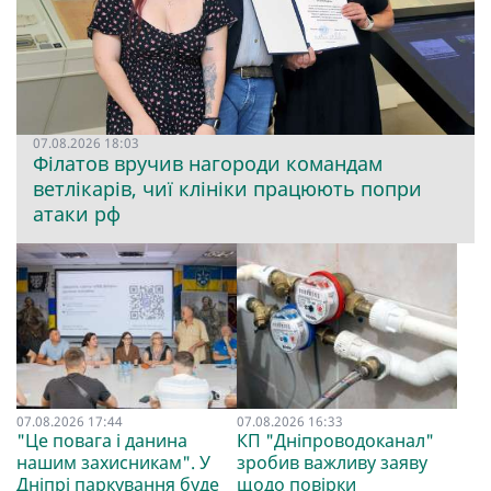
07.08.2026 18:03
Філатов вручив нагороди командам
ветлікарів, чиї клініки працюють попри
атаки рф
07.08.2026 17:44
07.08.2026 16:33
"Це повага і данина
КП "Дніпроводоканал"
нашим захисникам". У
зробив важливу заяву
Дніпрі паркування буде
щодо повірки