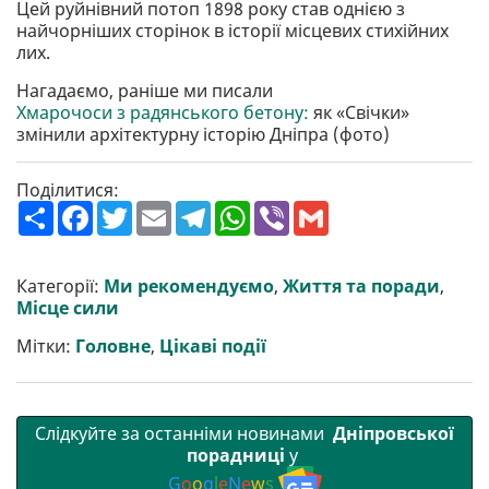
Цей руйнівний потоп 1898 року став однією з
найчорніших сторінок в історії місцевих стихійних
лих.
Нагадаємо, раніше ми писали
Хмарочоси з радянського бетону:
як «Свічки»
змінили архітектурну історію Дніпра (фото)
Поділитися:
П
F
T
E
T
W
V
G
о
a
w
m
e
h
i
m
ш
c
i
a
l
a
b
a
и
e
t
i
e
t
e
i
р
b
t
l
g
s
r
l
Категорії:
Ми рекомендуємо
,
Життя та поради
,
и
o
e
r
A
Місце сили
т
o
r
a
p
и
k
m
p
Мітки:
Головне
,
Цікаві події
Слідкуйте за останніми новинами
Дніпровської
порадниці
у
G
o
o
g
l
e
N
e
w
s