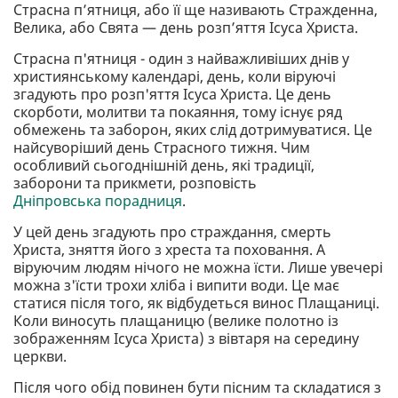
Страсна п’ятниця, або її ще називають Стражденна,
Велика, або Свята — день розп’яття Ісуса Христа.
Страсна п'ятниця - один з найважливіших днів у
християнському календарі, день, коли віруючі
згадують про розп'яття Ісуса Христа. Це день
скорботи, молитви та покаяння, тому існує ряд
обмежень та заборон, яких слід дотримуватися. Це
найсуворіший день Страсного тижня. Чим
особливий сьогоднішній день, які традиції,
заборони та прикмети, розповість
Дніпровська порадниця
.
У цей день згадують про страждання, смерть
Христа, зняття його з хреста та поховання. А
віруючим людям нічого не можна їсти. Лише увечері
можна з'їсти трохи хліба і випити води. Це має
статися після того, як відбудеться винос Плащаниці.
Коли виносуть плащаницю (велике полотно із
зображенням Ісуса Христа) з вівтаря на середину
церкви.
Після чого обід повинен бути пісним та складатися з