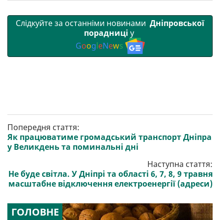
Слідкуйте за останніми новинами
Дніпровської
порадниці
у
G
o
o
g
l
e
N
e
w
s
Попередня стаття:
Як працюватиме громадський транспорт Дніпра
у Великдень та поминальні дні
Наступна стаття:
Не буде світла. У Дніпрі та області 6, 7, 8, 9 травня
масштабне відключення електроенергії (адреси)
ГОЛОВНЕ