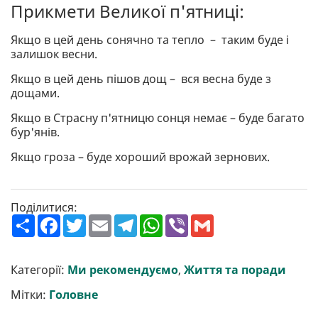
Прикмети Великої п'ятниці:
Якщо в цей день сонячно та тепло – таким буде і
залишок весни.
Якщо в цей день пішов дощ – вся весна буде з
дощами.
Якщо в Страсну п'ятницю сонця немає – буде багато
бур'янів.
Якщо гроза – буде хороший врожай зернових.
Поділитися:
П
F
T
E
T
W
V
G
о
a
w
m
e
h
i
m
ш
c
i
a
l
a
b
a
и
e
t
i
e
t
e
i
р
b
t
l
g
s
r
l
Категорії:
Ми рекомендуємо
,
Життя та поради
и
o
e
r
A
т
o
r
a
p
Мітки:
Головне
и
k
m
p