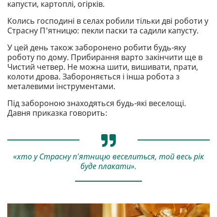
капусти, картоплі, огірків.
Колись господині в селах робили тільки дві роботи у
Страсну П'ятницю: пекли паски та садили капусту.
У цей день також заборонено робити будь-яку
роботу по дому. Прибирання варто закінчити ще в
Чистий четвер. Не можна шити, вишивати, прати,
колоти дрова. Забороняється і інша робота з
металевими інструментами.
Під забороною знаходяться будь-які веселощі.
Давня приказка говорить:
«хто у Страсну п'ятницю веселиться, той весь рік
буде плакати».