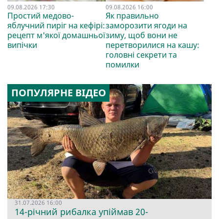
09.08.2026 17:30
09.08.2026 16:00
Простий медово-
Як правильно
яблучний пиріг на кефірі:
заморозити ягоди на
рецепт м'якої домашньої
зиму, щоб вони не
випічки
перетворилися на кашу:
головні секрети та
помилки
ПОПУЛЯРНЕ ВІДЕО
31.07.2026 16:00
14-річний рибалка упіймав 20-