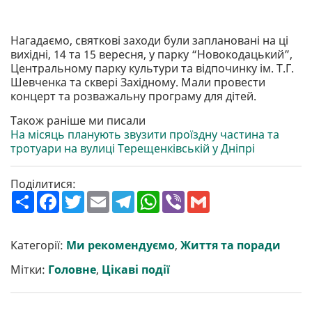
Нагадаємо, святкові заходи були заплановані на ці
вихідні, 14 та 15 вересня, у парку “Новокодацький”,
Центральному парку культури та відпочинку ім. Т.Г.
Шевченка та сквері Західному. Мали провести
концерт та розважальну програму для дітей.
Також раніше ми писали
На місяць планують звузити проїздну частина та
тротуари на вулиці Терещенківській у Дніпрі
Поділитися:
П
F
T
E
T
W
V
G
о
a
w
m
e
h
i
m
ш
c
i
a
l
a
b
a
и
e
t
i
e
t
e
i
р
b
t
l
g
s
r
l
Категорії:
Ми рекомендуємо
,
Життя та поради
и
o
e
r
A
т
o
r
a
p
Мітки:
Головне
,
Цікаві події
и
k
m
p