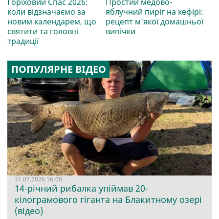
Горіховий Спас 2026:
Простий медово-
коли відзначаємо за
яблучний пиріг на кефірі:
новим календарем, що
рецепт м'якої домашньої
святити та головні
випічки
традиції
ПОПУЛЯРНЕ ВІДЕО
31.07.2026 16:00
14-річний рибалка упіймав 20-
кілограмового гіганта на Блакитному озері
(відео)