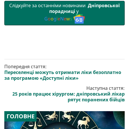
Слідкуйте за останніми новинами
Дніпровської
порадниці
у
G
o
o
g
l
e
N
e
w
s
Попередня стаття:
Переселенці можуть отримати ліки безоплатно
за програмою «Доступні ліки»
Наступна стаття:
25 років працює хірургом: дніпровський лікар
рятує поранених бійців
ГОЛОВНЕ