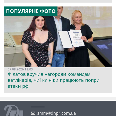
ПОПУЛЯРНЕ ФОТО
07.08.2026 18:03
Філатов вручив нагороди командам
ветлікарів, чиї клініки працюють попри
атаки рф
smm@dnpr.com.ua