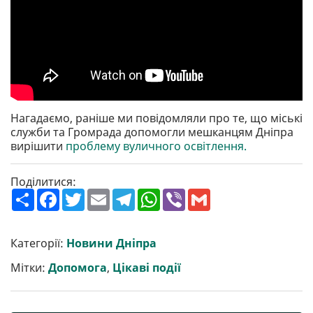
Нагадаємо, раніше ми повідомляли про те, що міські
служби та Громрада допомогли мешканцям Дніпра
вирішити
проблему вуличного освітлення.
Поділитися:
П
F
T
E
T
W
V
G
о
a
w
m
e
h
i
m
ш
c
i
a
l
a
b
a
и
e
t
i
e
t
e
i
р
b
t
l
g
s
r
l
Категорії:
Новини Дніпра
и
o
e
r
A
т
o
r
a
p
Мітки:
Допомога
,
Цікаві події
и
k
m
p