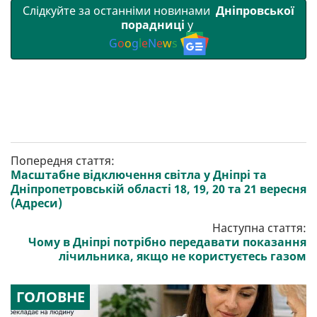
Слідкуйте за останніми новинами
Дніпровської
порадниці
у
G
o
o
g
l
e
N
e
w
s
Попередня стаття:
Масштабне відключення світла у Дніпрі та
Дніпропетровській області 18, 19, 20 та 21 вересня
(Адреси)
Наступна стаття:
Чому в Дніпрі потрібно передавати показання
лічильника, якщо не користуєтесь газом
ГОЛОВНЕ