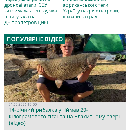
дронові атаки. СБУ
африканської спеки.
затримала агентку, яка
Україну накриють грози,
шпигувала на
шквали та град
Дніпропетровщині
ПОПУЛЯРНЕ ВІДЕО
31.07.2026 16:00
14-річний рибалка упіймав 20-
кілограмового гіганта на Блакитному озері
(відео)