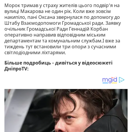
Морок тримав у страху жителів цього подвір’я на
вулиці Макарова не один рік. Коли вже зовсім
накипіло, пані Оксана звернулася по допомогу до
Штабу Взаємодопомоги Громадської ради. Заявку
очільник Громадської Ради Геннадій Корбан
оперативно направив відповідним міським
департаментам та комунальним службам.І вже за
тиждень тут встановили три опори з сучасними
світлодіодними ліхтарями.
Більше подробиць - дивіться у відеосюжеті
ДніпроTV: