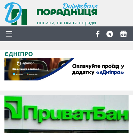
новини, плітки та поради
ЄДНІПРО