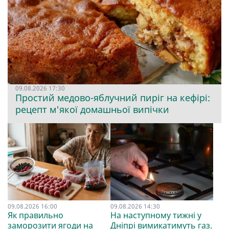
09.08.2026 17:30
Простий медово-яблучний пиріг на кефірі:
рецепт м'якої домашньої випічки
09.08.2026 16:00
09.08.2026 14:30
Як правильно
На наступному тижні у
заморозити ягоди на
Дніпрі вимикатимуть газ.