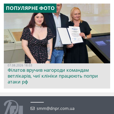
ПОПУЛЯРНЕ ФОТО
07.08.2026 18:03
Філатов вручив нагороди командам
ветлікарів, чиї клініки працюють попри
атаки рф
smm@dnpr.com.ua