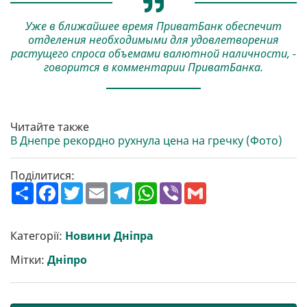
Уже в ближайшее время ПриватБанк обеспечит
отделения необходимыми для удовлетворения
растущего спроса объемами валютной наличности, -
говорится в комментарии ПриватБанка.
Читайте также
В Днепре рекордно рухнула цена на гречку (Фото)
Поділитися:
П
F
T
E
T
W
V
G
о
a
w
m
e
h
i
m
ш
c
i
a
l
a
b
a
и
e
t
i
e
t
e
i
р
b
t
l
g
s
r
l
Категорії:
Новини Дніпра
и
o
e
r
A
т
o
r
a
p
Мітки:
Дніпро
и
k
m
p