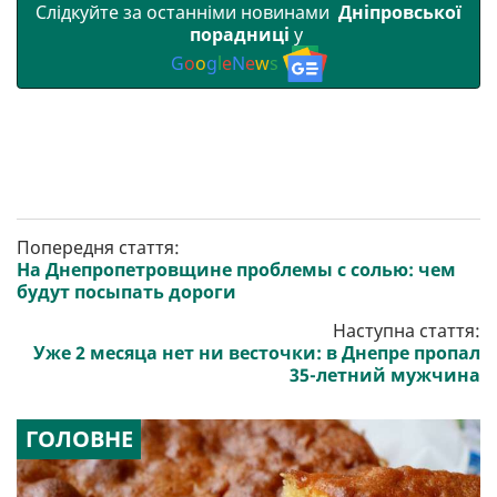
Слідкуйте за останніми новинами
Дніпровської
порадниці
у
G
o
o
g
l
e
N
e
w
s
Попередня стаття:
На Днепропетровщине проблемы с солью: чем
будут посыпать дороги
Наступна стаття:
Уже 2 месяца нет ни весточки: в Днепре пропал
35-летний мужчина
ГОЛОВНЕ