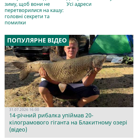
зиму, щоб вони не
Усі адреси
перетворилися на кашу:
головні секрети та
помилки
ПОПУЛЯРНЕ ВІДЕО
31.07.2026 16:00
14-річний рибалка упіймав 20-
кілограмового гіганта на Блакитному озері
(відео)