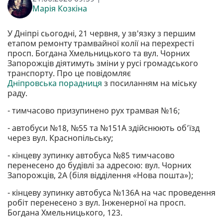
Марія Козкіна
У Дніпрі сьогодні, 21 червня, у зв'язку з першим
етапом ремонту трамвайної колії на перехресті
просп. Богдана Хмельницького та вул. Чорних
Запорожців діятимуть зміни у русі громадського
транспорту. Про це повідомляє
Дніпровська порадниця
з посиланням на міську
раду.
- тимчасово призупинено рух трамвая №16;
- автобуси №18, №55 та №151А здійснюють об’їзд
через вул. Краснопільську;
- кінцеву зупинку автобуса №85 тимчасово
перенесено до будівлі за адресою: вул. Чорних
Запорожців, 2А (біля відділення «Нова пошта»);
- кінцеву зупинку автобуса №136А на час проведення
робіт перенесено з вул. Інженерної на просп.
Богдана Хмельницького, 123.