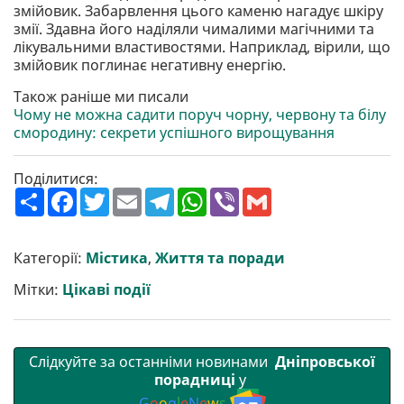
змійовик. Забарвлення цього каменю нагадує шкіру
змії. Здавна його наділяли чималими магічними та
лікувальними властивостями. Наприклад, вірили, що
змійовик поглинає негативну енергію.
Також раніше ми писали
Чому не можна садити поруч чорну, червону та білу
смородину: секрети успішного вирощування
Поділитися:
П
F
T
E
T
W
V
G
о
a
w
m
e
h
i
m
ш
c
i
a
l
a
b
a
и
e
t
i
e
t
e
i
р
b
t
l
g
s
r
l
Категорії:
Містика
,
Життя та поради
и
o
e
r
A
т
o
r
a
p
Мітки:
Цікаві події
и
k
m
p
Слідкуйте за останніми новинами
Дніпровської
порадниці
у
G
o
o
g
l
e
N
e
w
s