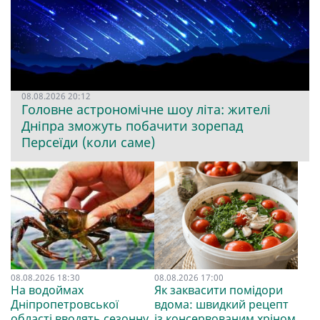
08.08.2026 20:12
Головне астрономічне шоу літа: жителі
Дніпра зможуть побачити зорепад
Персеїди (коли саме)
08.08.2026 18:30
08.08.2026 17:00
На водоймах
Як заквасити помідори
Дніпропетровської
вдома: швидкий рецепт
області вводять сезонну
із консервованим хріном