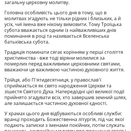
загальну церковну молитву.
Головна особливість цього дня в тому, що в
молитвах згадують не тільки рідних і близьких, а й
усіх, чиї імена вже нікому вимовити. Тому Троїцька
субота вважається одним із найважливіших днів
поминання в році та називається Вселенська
батьківська субота.
Традиція поминати сягає корінням у перші століття
християнства - вже тоді віряни молилися за
померлих перед важливими церковними святами,
вважаючи це важливою частиною духовного життя.
Трійця, або П'ятидесятниця, у православ'ї
сприймається як свято народження Церкви та
зішестя Святого Духа. Напередодні цієї великої події
прийнято згадувати всіх, хто завершив земний шлях,
але залишається частиною духовної єдності.
У храмах цього дня відбуваються особливі служби:
вранці проходить Божественна літургія, під час якої
подають записки з іменами покійних, потім служать
панахиду - заупокійну молитву про прощення гріхів і