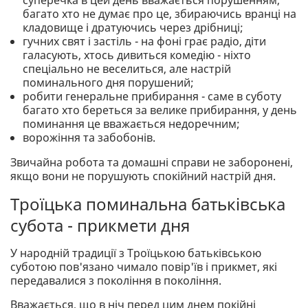
суперечка в цей день вважається порушенням,
багато хто не думає про це, збираючись вранці на
кладовище і дратуючись через дрібниці;
гучних свят і застіль - на фоні грає радіо, діти
галасують, хтось дивиться комедію - ніхто
спеціально не веселиться, але настрій
поминального дня порушений;
робити генеральне прибирання - саме в суботу
багато хто береться за велике прибирання, у день
поминання це вважається недоречним;
ворожіння та забобонів.
Звичайна робота та домашні справи не заборонені,
якщо вони не порушують спокійний настрій дня.
Троїцька поминальна батьківська
субота - прикмети дня
У народній традиції з Троїцькою батьківською
суботою пов'язано чимало повір'їв і прикмет, які
передавалися з покоління в покоління.
Вважається, що в ніч перед цим днем покійні