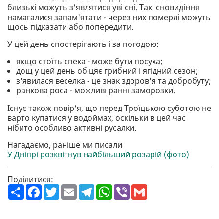
близькі можуть з'являтися уві сні. Такі сновидіння
намагалися запам'ятати - через них померлі можуть
щось підказати або попередити.
У цей день спостерігають і за погодою:
якщо стоїть спека - може бути посуха;
дощ у цей день обіцяє грибний і ягідний сезон;
з'явилася веселка - це знак здоров'я та добробуту;
ранкова роса - можливі ранні заморозки.
Існує також повір'я, що перед Троїцькою суботою не
варто купатися у водоймах, оскільки в цей час
нібито особливо активні русалки.
Нагадаємо, раніше ми писали
У Дніпрі розквітнув найбільший розарій (фото)
Поділитися:
П
F
T
E
T
W
V
G
о
a
w
m
e
h
i
m
ш
c
i
a
l
a
b
a
и
e
t
i
e
t
e
i