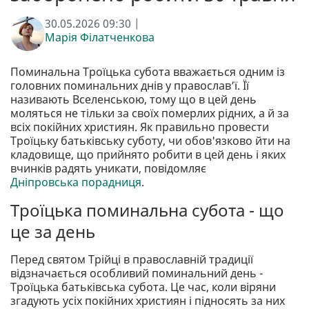
30.05.2026 09:30 |
Марія Філатченкова
Поминальна Троїцька субота вважається одним із
головних поминальних днів у православ’ї. Її
називають Вселенською, тому що в цей день
моляться не тільки за своїх померлих рідних, а й за
всіх покійних християн. Як правильно провести
Троїцьку батьківську суботу, чи обов'язково йти на
кладовище, що прийнято робити в цей день і яких
вчинків радять уникати, повідомляє
Дніпровська порадниця
.
Троїцька поминальна субота - що
це за день
Перед святом Трійці в православній традиції
відзначається особливий поминальний день -
Троїцька батьківська субота. Це час, коли віряни
згадують усіх покійних християн і підносять за них