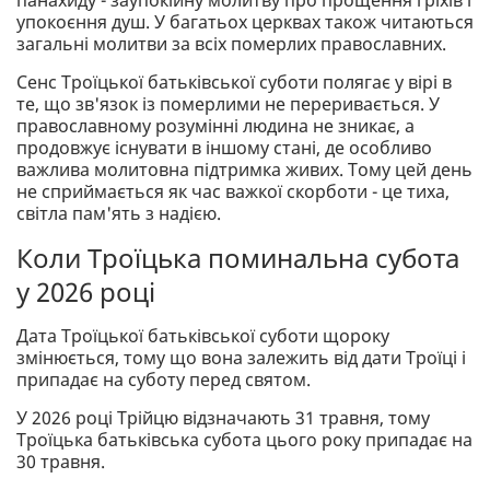
упокоєння душ. У багатьох церквах також читаються
загальні молитви за всіх померлих православних.
Сенс Троїцької батьківської суботи полягає у вірі в
те, що зв'язок із померлими не переривається. У
православному розумінні людина не зникає, а
продовжує існувати в іншому стані, де особливо
важлива молитовна підтримка живих. Тому цей день
не сприймається як час важкої скорботи - це тиха,
світла пам'ять з надією.
Коли Троїцька поминальна субота
у 2026 році
Дата Троїцької батьківської суботи щороку
змінюється, тому що вона залежить від дати Троїці і
припадає на суботу перед святом.
У 2026 році Трійцю відзначають 31 травня, тому
Троїцька батьківська субота цього року припадає на
30 травня.