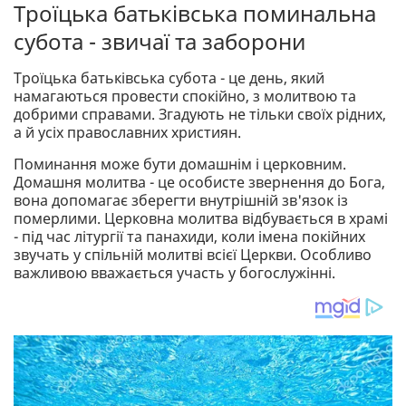
Троїцька батьківська поминальна
субота - звичаї та заборони
Троїцька батьківська субота - це день, який
намагаються провести спокійно, з молитвою та
добрими справами. Згадують не тільки своїх рідних,
а й усіх православних християн.
Поминання може бути домашнім і церковним.
Домашня молитва - це особисте звернення до Бога,
вона допомагає зберегти внутрішній зв'язок із
померлими. Церковна молитва відбувається в храмі
- під час літургії та панахиди, коли імена покійних
звучать у спільній молитві всієї Церкви. Особливо
важливою вважається участь у богослужінні.