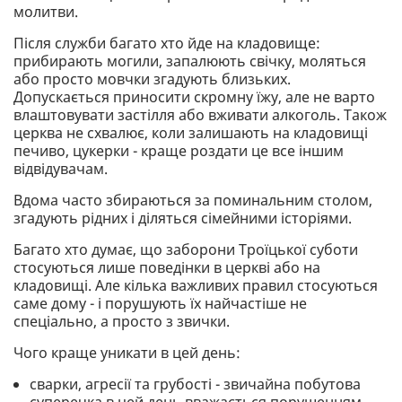
молитви.
Після служби багато хто йде на кладовище:
прибирають могили, запалюють свічку, моляться
або просто мовчки згадують близьких.
Допускається приносити скромну їжу, але не варто
влаштовувати застілля або вживати алкоголь. Також
церква не схвалює, коли залишають на кладовищі
печиво, цукерки - краще роздати це все іншим
відвідувачам.
Вдома часто збираються за поминальним столом,
згадують рідних і діляться сімейними історіями.
Багато хто думає, що заборони Троїцької суботи
стосуються лише поведінки в церкві або на
кладовищі. Але кілька важливих правил стосуються
саме дому - і порушують їх найчастіше не
спеціально, а просто з звички.
Чого краще уникати в цей день:
сварки, агресії та грубості - звичайна побутова