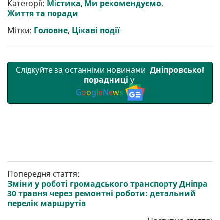
р
b
t
l
g
s
r
l
Категорії:
Містика
,
Ми рекомендуємо
,
и
o
e
r
A
Життя та поради
т
o
r
a
p
и
k
m
p
Мітки:
Головне
,
Цікаві події
Слідкуйте за останніми новинами
Дніпровської
порадниці
у
G
o
o
g
l
e
N
e
w
s
Попередня стаття:
Зміни у роботі громадського транспорту Дніпра
30 травня через ремонтні роботи: детальний
перелік маршрутів