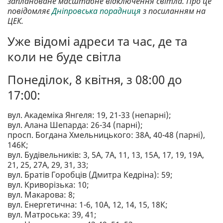
заплановане масштабне відключення світла. Про це
повідомляє
Дніпровська порадниця
з посиланням на
ЦЕК.
Уже відомі адреси та час, де та
коли не буде світла
Понеділок, 8 квітня, з 08:00 до
17:00:
вул. Академіка Янгеля: 19, 21-33 (непарні);
вул. Алана Шепарда: 26-34 (парні);
просп. Богдана Хмельницького: 38А, 40-48 (парні),
146К;
вул. Будівельників: 3, 5А, 7А, 11, 13, 15А, 17, 19, 19А,
21, 25, 27А, 29, 31, 33;
вул. Братів Горобців (Дмитра Кедріна): 59;
вул. Криворізька: 10;
вул. Макарова: 8;
вул. Енергетична: 1-6, 10А, 12, 14, 15, 18К;
вул. Матроська: 39, 41;