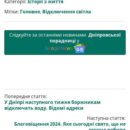
Категорії:
Історії з життя
и
o
e
r
A
т
o
r
a
p
Мітки:
Головне
,
Відключення світла
и
k
m
p
Слідкуйте за останніми новинами
Дніпровської
порадниці
у
G
o
o
g
l
e
N
e
w
s
Попередня стаття:
У Дніпрі наступного тижня боржникам
відключать воду. Відомі адреси
Наступна стаття:
Благовіщення 2024. Яке сьогодні свято, що не
можна робити