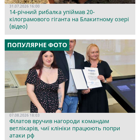
31.07.2026 16:00
14-річний рибалка упіймав 20-
кілограмового гіганта на Блакитному озері
(відео)
ПОПУЛЯРНЕ ФОТО
07.08.2026 18:03
Філатов вручив нагороди командам
ветлікарів, чиї клініки працюють попри
атаки рф