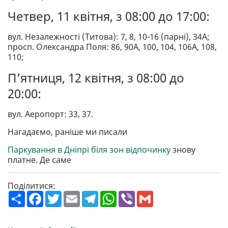
Четвер, 11 квітня, з 08:00 до 17:00:
вул. Незалежності (Титова): 7, 8, 10-16 (парні), 34А;
просп. Олександра Поля: 86, 90А, 100, 104, 106А, 108,
110;
П’ятниця, 12 квітня, з 08:00 до
20:00:
вул. Аеропорт: 33, 37.
Нагадаємо, раніше ми писали
Паркування в Дніпрі біля зон відпочинку
знову
платне. Де саме
Поділитися:
П
F
T
E
T
W
V
G
о
a
w
m
e
h
i
m
ш
c
i
a
l
a
b
a
и
e
t
i
e
t
e
i
р
b
t
l
g
s
r
l