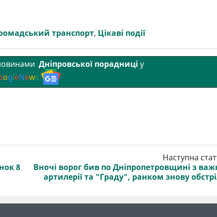
ромадський транспорт
,
Цікаві події
 новинами
Дніпровської порадниці
у
o
o
g
l
e
N
e
w
s
Наступна стат
нок 8
Вночі ворог бив по Дніпропетровщині з важ
артилерії та "Граду", ранком знову обстр