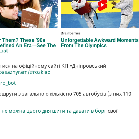
тися на офіційному сайті КП «Дніпровський
/pasazhyram/#rozklad
pro_bot
рути з загальною кількістю 705 автобусів (з них 110 -
у
не можна цього дня шити та давати в борг
свої