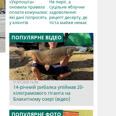
«Укрпошта»
Не пиріг, а
оновила правила
суцільне яблучне
оплати комуналки:
задоволення:
які дані попросять
рецепт десерту, де
у клієнтів
тіста майже немає
ПОПУЛЯРНЕ ВІДЕО
31.07.2026 16:00
14-річний рибалка упіймав 20-
кілограмового гіганта на
Блакитному озері (відео)
ПОПУЛЯРНЕ ФОТО