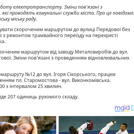
 роботу електротранспорту. Зміни пов'язані з
кі проводять комунальні служби міста. Про це повідомл
ську міську раду.
ямувати скороченим маршрутом до вулиці Передової без
ні з ремонтом трамвайного переїзду на перехресті
ка.
оченим маршрутом від заводу Металовиробів до вул.
стової. Зміни пов'язані з проведенням відновлювальних
маршруту №12 до вул. Ігоря Сікорського, працює
ням пл. Старомостова - вул. Виконкомівська.
00 з інтервалом 25 хвилин.
де 207 одиниць рухомого складу.