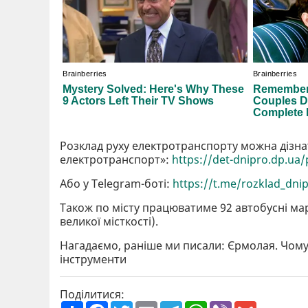
Розклад руху електротранспорту можна дізна
електротранспорт»:
https://det-dnipro.dp.ua
Або у Telegram-боті:
https://t.me/rozklad_dni
Також по місту працюватиме 92 автобусні марш
великої місткості).
Нагадаємо, раніше ми писали: Єрмолая. Чом
інструменти
Поділитися:
П
F
T
E
T
W
V
G