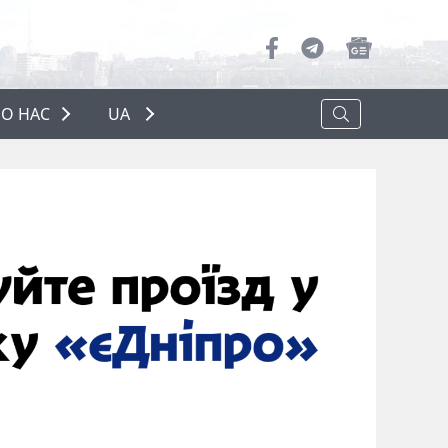
О НАС
UA
ПРО НАС
РЕКЛАМА
ПОЛІТИКА КОНФІДЕНЦІЙНОСТІ