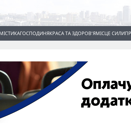
МІСТИКА
ГОСПОДИНЯ
КРАСА ТА ЗДОРОВ’Я
МІСЦЕ СИЛИ
ПР