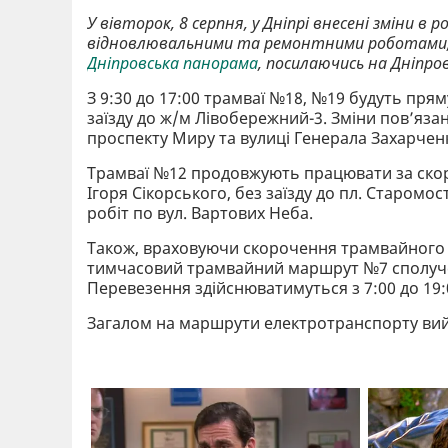
У вівторок, 8 серпня, у Дніпрі внесені зміни в
відновлювальними та ремонтними роботами, я
Дніпровська панорама
, посилаючись на Дніпров
З 9:30 до 17:00 трамваї №18, №19 будуть пр
заїзду до ж/м Лівобережний-3. Зміни пов’яза
проспекту Миру та вулиці Генерала Захарчен
Трамваї №12 продовжують працювати за скор
Ігоря Сікорського, без заїзду до пл. Старомо
робіт по вул. Вартових Неба.
Також, враховуючи скорочення трамвайного 
тимчасовий трамвайний маршрут №7 сполучен
Перевезення здійснюватимуться з 7:00 до 19:
Загалом на маршрути електротранспорту вий