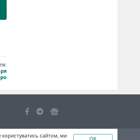
тя:
аря
про
 користуватись сайтом, ми
OK