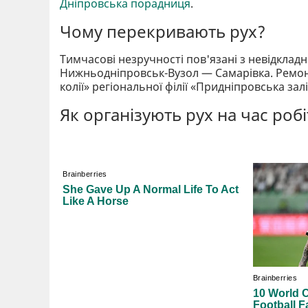
Дніпровська порадниця
.
Чому перекривають рух?
Тимчасові незручності пов'язані з невідкла
Нижньодніпровськ-Вузол — Самарівка. Ремон
колії» регіональної філії «Придніпровська зал
Як організують рух на час робі