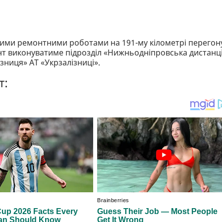
дними ремонтними роботами на 191-му кілометрі перегон
т виконуватиме підрозділ «Нижньодніпровська дистанц
ізниця» АТ «Укрзалізниці».
т: