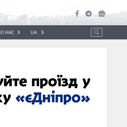
О НАС
UA
ПРО НАС
РЕКЛАМА
ПОЛІТИКА КОНФІДЕНЦІЙНОСТІ