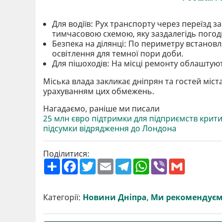
Для водіїв: Рух транспорту через переїзд 
тимчасовою схемою, яку заздалегідь погод
Безпека на ділянці: По периметру встановл
освітлення для темної пори доби.
Для пішоходів: На місці ремонту облаштую
Міська влада закликає дніпрян та гостей міст
урахуванням цих обмежень.
Нагадаємо, раніше ми писали
25 млн євро підтримки для підприємств крити
підсумки відрядження до Лондона
Поділитися:
П
F
T
E
T
W
V
G
о
a
w
m
e
h
i
m
ш
c
i
a
l
a
b
a
и
e
t
i
e
t
e
i
р
b
t
l
g
s
r
l
Категорії:
Новини Дніпра
,
Ми рекомендує
и
o
e
r
A
т
o
r
a
p
и
k
m
p