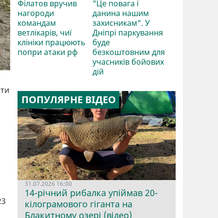
Філатов вручив
"Це повага і
нагороди
данина нашим
командам
захисникам". У
ветлікарів, чиї
Дніпрі паркування
клініки працюють
буде
попри атаки рф
безкоштовним для
учасників бойових
дій
ати
ПОПУЛЯРНЕ ВІДЕО
31.07.2026 16:00
14-річний рибалка упіймав 20-
23
кілограмового гіганта на
Блакитному озері (відео)