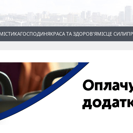
МІСТИКА
ГОСПОДИНЯ
КРАСА ТА ЗДОРОВ’Я
МІСЦЕ СИЛИ
ПР