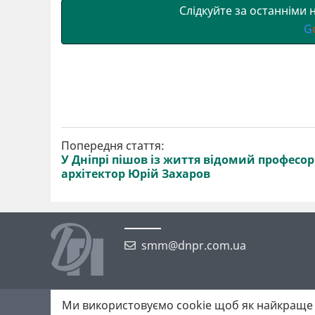
Слідкуйте за останніми
G
Попередня стаття:
У Дніпрі пішов із життя відомий професор
архітектор Юрій Захаров
smm@dnpr.com.ua
Ми використовуємо cookie щоб як найкраще 
©2026 https://dnpr.com.ua Дніпровська порадниця