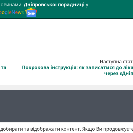
 новинами
Дніпровської порадниці
у
o
o
g
l
e
N
e
w
s
Наступна стат
 та
Покрокова інструкція: як записатися до лік
через єДні
добирати та відображати контент. Якщо Ви продовжуєте