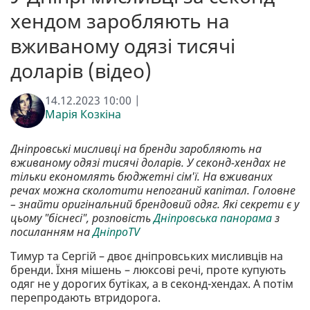
хендом заробляють на
вживаному одязі тисячі
доларів (відео)
14.12.2023 10:00 |
Марія Козкіна
Дніпровські мисливці на бренди заробляють на
вживаному одязі тисячі доларів. У секонд-хендах не
тільки економлять бюджетні сім'ї. На вживаних
речах можна сколотити непоганий капітал. Головне
– знайти оригінальний брендовий одяг. Які секрети є у
цьому "біснесі", розповість
Дніпровська панорама
з
посиланням на
ДніпроTV
Тимур та Сергій – двоє дніпровських мисливців на
бренди. Їхня мішень – люксові речі, проте купують
одяг не у дорогих бутіках, а в секонд-хендах. А потім
перепродають втридорога.