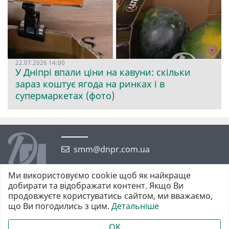
22.07.2026 14:00
У Дніпрі впали ціни на кавуни: скільки
зараз коштує ягода на ринках і в
супермаркетах (фото)
smm@dnpr.com.ua
Ми використовуємо cookie щоб як найкраще
добирати та відображати контент. Якщо Ви
продовжуєте користуватись сайтом, ми вважаємо,
що Ви погодились з цим.
Детальніше
©2026 https://dnpr.com.ua Дніпровська порадниця
Всі права захищені. При повному або частковому використанні
OK