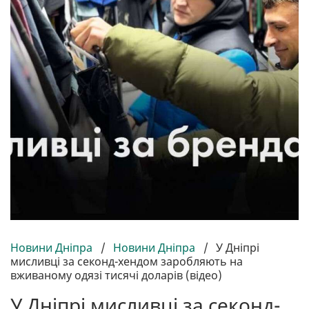
Новини Дніпра
/
Новини Дніпра
/
У Дніпрі
мисливці за секонд-хендом заробляють на
вживаному одязі тисячі доларів (відео)
У Дніпрі мисливці за секонд-