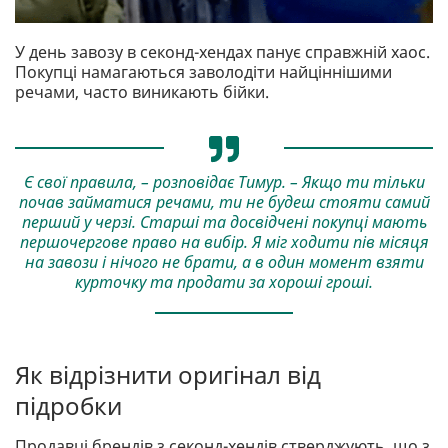
У день завозу в секонд-хендах панує справжній хаос.
Покупці намагаються заволодіти найціннішими
речами, часто виникають бійки.
Є свої правила, – розповідає Тимур. – Якщо ти тільки
почав займатися речами, ти не будеш стояти самий
перший у черзі. Старші та досвідчені покупці мають
першочергове право на вибір. Я міг ходити пів місяця
на завози і нічого не брати, а в один момент взяти
курточку та продати за хороші гроші.
Як відрізнити оригінал від
підробки
Продавці брендів з секонд-хендів стверджують, що з