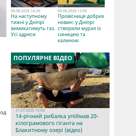
09.08.2026 14:30
09.08.2026 13:00
На наступному
Провісниця добрих
тижні у Дніпрі
новин: у Дніпрі
вимикатимуть газ.
створили мурал із
Усі адреси
синицею та
калиною
ПОПУЛЯРНЕ ВІДЕО
31.07.2026 16:00
іод
14-річний рибалка упіймав 20-
кілограмового гіганта на
Блакитному озері (відео)