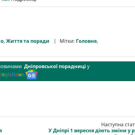
мо
,
Життя та поради
Мітки:
Головне
,
 новинами
Дніпровської порадниці
у
o
o
g
l
e
N
e
w
s
Наступна стат
я
У Дніпрі 1 вересня діють зміни у р