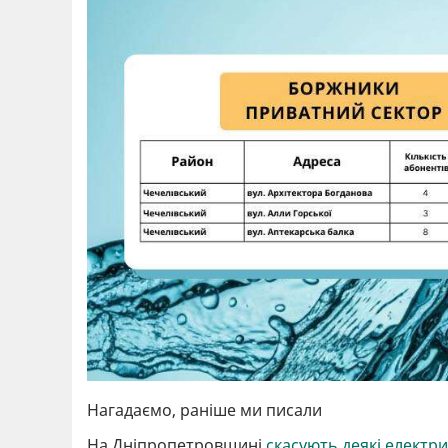
Нагадаємо, раніше ми писали
На Дніпропетровщині
скасують деякі електри