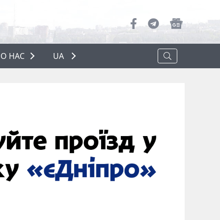
О НАС
UA
ПРО НАС
РЕКЛАМА
ПОЛІТИКА КОНФІДЕНЦІЙНОСТІ