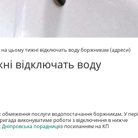
і на цьому тижні відключать воду боржникам (адреси)
жні відключать воду
є обмеження послуги водопостачання боржникам. У пер
 бригада виконуватиме роботи з відключення в нижче
є
Дніпровська порадниця
з посиланням на КП