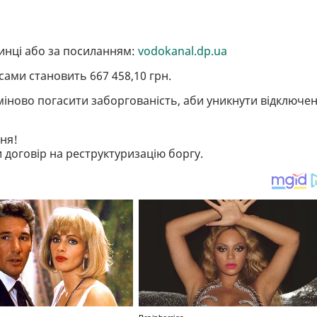
инці або за посиланням:
vodokanal.dp.ua
ами становить 667 458,10 грн.
іново погасити заборгованість, аби уникнути відключе
ня!
договір на реструктуризацію боргу.