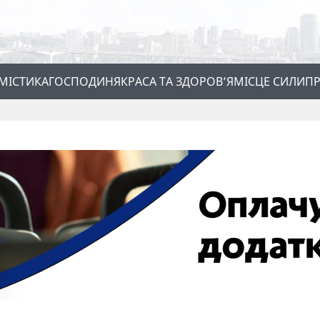
МІСТИКА
ГОСПОДИНЯ
КРАСА ТА ЗДОРОВ’Я
МІСЦЕ СИЛИ
ПР