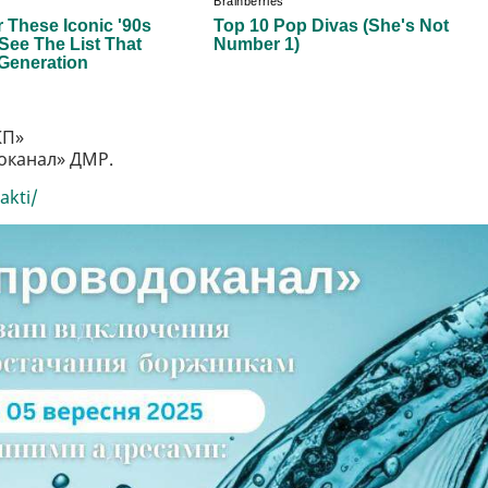
КП»
оканал» ДМР.
akti/