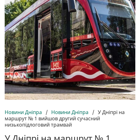
Новини Дніпра
/
Новини Дніпра
/
У Дніпрі на
маршрут № 1 вийшов другий сучасний
низькопідлоговий трамвай
У Дніпрі на маршрут № 1