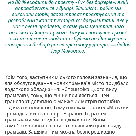
на 80 % входить до проєкту «Рух без бар’єрів», який
впроваджується у Дніпрі. Більшість робіт ми
виконали торік, зараз триває проєктування та
розроблення конструкторської документації. Але у
нас є певні проблеми, а саме ухил центрального
проспекту Яворницького. Тому ми поступово розв?
яжемо технічні завдання і будемо продовжувати
створення безбар’єрного простору у Дніпрі», — додав
Ігор Маковцев.
Крім того, заступник міського голови зазначив, що
для обслуговування нових трамваїв місто придбало
додаткове обладнання: «Специфіка цього виду
трамваїв у тому, що він не поділяється. Цей
транспорт довжиною майже 27 метрів потрібно
підіймати повністю. Тому в межах проєкту «Міський
громадський транспорт України ІІ», разом з
трамваями ми придбали і домкрати. Вони
комп’ютеризовані і пристосовані для цього виду
трамваїв. Завдяки ним можна безперешкодно