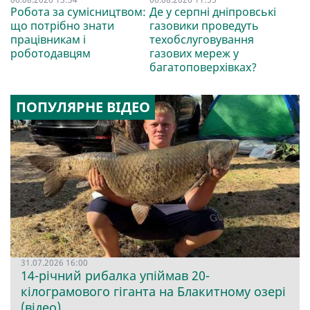
Робота за сумісництвом:
Де у серпні дніпровські
що потрібно знати
газовики проведуть
працівникам і
техобслуговування
роботодавцям
газових мереж у
багатоповерхівках?
ПОПУЛЯРНЕ ВІДЕО
31.07.2026 16:00
14-річний рибалка упіймав 20-
кілограмового гіганта на Блакитному озері
(відео)