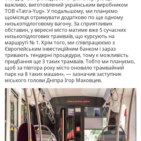
важливо, виготовлений українським виробником
ТОВ «Tatra-Yug». У подальшому, ми плануємо
щомісяця отримувати додатково по ще одному
низькопідлоговому вагону. За сприятливих
обставин, у вересні місто матиме вже 5 сучасних
низькопідлогових трамваїв, що курсують на
маршруті № 1. Крім того, ми співпрацюємо з
Європейським інвестиційним банком і зараз
тривають тендерні процедури, тому є можливість
придбання ще 3 таких трамваїв. Тобто ми плануємо,
щоб за півтора року місто оновило трамвайний
парк на 8 таких машин», — зазначив заступник
міського голови Дніпра Ігор Маковцев.