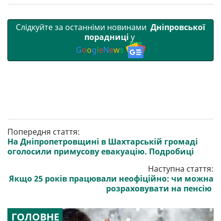
Слідкуйте за останніми новинами
Дніпровської
порадниці
у
G
o
o
g
l
e
N
e
w
s
Попередня стаття:
На Дніпропетровщині в Шахтарській громаді
оголосили примусову евакуацію. Подробиці
Наступна стаття:
Якщо 25 років працювали неофіційно: чи можна
розраховувати на пенсію
ГОЛОВНЕ