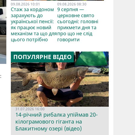
09.08.2026 10:01
09.08.2026 08:30
Стаж за кордоном
9 серпня —
зарахують до
церковне свято
української пенсії:
сьогодні: головні
як працює новий
прикмети дня та
механізм та що для
про що не слід
цього потрібно
говорити
ПОПУЛЯРНЕ ВІДЕО
:
31.07.2026 16:00
14-річний рибалка упіймав 20-
кілограмового гіганта на
Блакитному озері (відео)