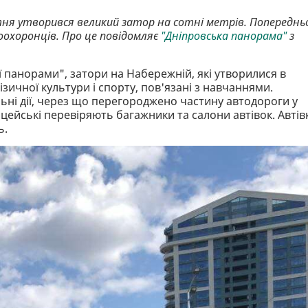
тня утворився великий затор на сотні метрів. Попереднь
оохоронців. Про це повідомляє
"Дніпровська панорама"
з
 панорами", затори на Набережній, які утворилися в
зичної культури і спорту, пов'язані з навчаннями.
ьні дії, через що перегороджено частину автодороги у
цейські перевіряють багажники та салони автівок. Автів
ь.