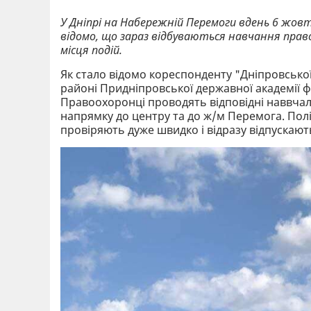
У Дніпрі на Набережній Перемоги вдень 6 жов
відомо, що зараз відбуваються навчання прав
місця подій.
Як стало відомо кореспонденту "Дніпровської
районі Придніпровської державної академії фі
Правоохоронці проводять відповідні наввчал
напрямку до центру та до ж/м Перемога. Полі
провіряють дуже швидко і відразу відпускают