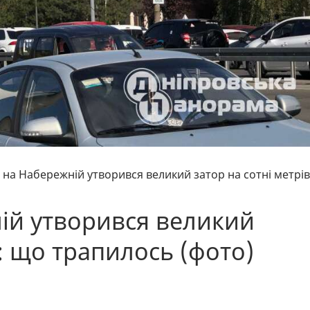
і на Набережній утворився великий затор на сотні метрів
ній утворився великий
в: що трапилось (фото)