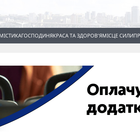
МІСТИКА
ГОСПОДИНЯ
КРАСА ТА ЗДОРОВ’Я
МІСЦЕ СИЛИ
ПР