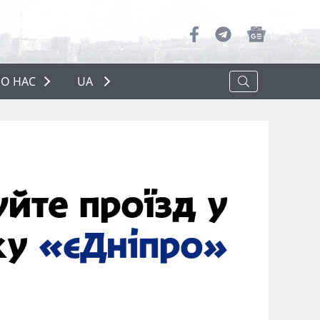
О НАС
UA
ПРО НАС
РЕКЛАМА
ПОЛІТИКА КОНФІДЕНЦІЙНОСТІ