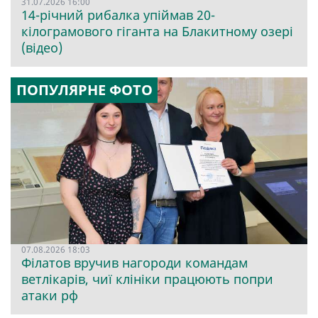
31.07.2026 16:00
14-річний рибалка упіймав 20-
кілограмового гіганта на Блакитному озері
(відео)
ПОПУЛЯРНЕ ФОТО
07.08.2026 18:03
Філатов вручив нагороди командам
ветлікарів, чиї клініки працюють попри
атаки рф