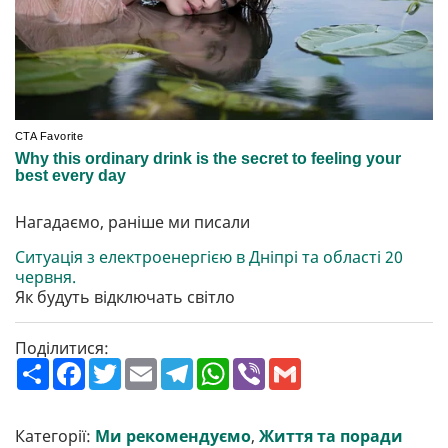
Нагадаємо, раніше ми писали
Ситуація з електроенергією в Дніпрі та області 20
червня.
Як будуть відключать світло
Поділитися:
П
F
T
E
T
W
V
G
о
a
w
m
e
h
i
m
ш
c
i
a
l
a
b
a
и
e
t
i
e
t
e
i
р
b
t
l
g
s
r
l
Категорії:
Ми рекомендуємо
,
Життя та поради
и
o
e
r
A