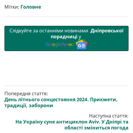
т
o
r
a
p
Мітки:
Головне
и
k
m
p
Слідкуйте за останніми новинами
Дніпровської
порадниці
у
G
o
o
g
l
e
N
e
w
s
Попередня стаття:
День літнього сонцестояння 2024. Прикмети,
традиції, заборони
Наступна стаття:
На Україну суне антициклон Aviv. У Дніпрі та
області зміниться погода