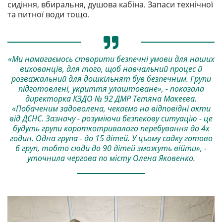
сидіння, вбиральня, душова кабіна. Запаси технічної
та питної води тощо.
«Ми намагаємось створити безпечні умови для наших
вихованців, для того, щоб навчальний процес й
розважальний для дошкільнят був безпечним. Групи
підготовлені, укриття улаштоване», - показала
директорка КЗДО № 92 ДМР Тетяна Макеєва.
«Побаченим задоволена, чекаємо на відповідні акти
від ДСНС. Зазначу - розуміючи безпекову ситуацію - це
будуть групи короткотривалого перебування до 4х
годин. Одна група - до 15 дітей. У цьому садку готово
6 груп, тобто сюди до 90 дітей зможуть війти», -
уточнила чергова по місту Олена Яковенко.