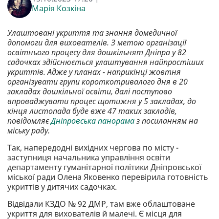
Марія Козкіна
Улаштовані укриття та знання домедичної
допомоги для вихователів. З метою організації
освітнього процесу для дошкільнят Дніпра у 82
садочках здійснюється улаштування найпростіших
укриттів. Адже у планах - наприкінці жовтня
організувати групи короткотривалого дня в 20
закладах дошкільної освіти, далі поступово
впроваджувати процес щотижня у 5 закладах, до
кінця листопада буде вже 47 таких закладів,
повідомляє
Дніпровська панорама
з посиланням на
міську раду.
Так, напередодні вихідних чергова по місту -
заступниця начальника управління освіти
департаменту гуманітарної політики Дніпровської
міської ради Олена Яковенко перевірила готовність
укриттів у дитячих садочках.
Відвідали КЗДО № 92 ДМР, там вже облаштоване
укриття для вихователів й малечі. Є місця для