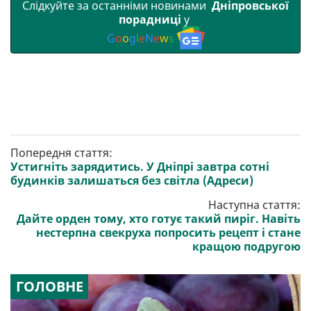
Слідкуйте за останніми новинами
Дніпровської
порадниці
у
G
o
o
g
l
e
N
e
w
s
Попередня стаття:
Устигніть зарядитись. У Дніпрі завтра сотні
будинків залишаться без світла (Адреси)
Наступна стаття:
Дайте орден тому, хто готує такий пиріг. Навіть
нестерпна свекруха попросить рецепт і стане
кращою подругою
ГОЛОВНЕ