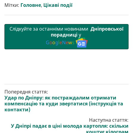
и
k
m
p
Мітки:
Головне
,
Цікаві події
Слідкуйте за останніми новинами
Дніпровської
порадниці
у
G
o
o
g
l
e
N
e
w
s
Попередня стаття:
Удар по Дніпру: як постраждалим отримати
компенсацію та куди звертатися (інструкція та
контакти)
Наступна стаття:
У Дніпрі падає в ціні молода картопля: скільки
коштує кілограм