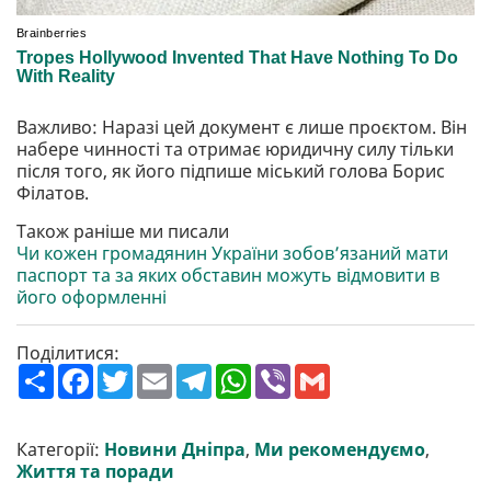
Важливо: Наразі цей документ є лише проєктом. Він
набере чинності та отримає юридичну силу тільки
після того, як його підпише міський голова Борис
Філатов.
Також раніше ми писали
Чи кожен громадянин України зобов’язаний мати
паспорт та за яких обставин можуть відмовити в
його оформленні
Поділитися:
П
F
T
E
T
W
V
G
о
a
w
m
e
h
i
m
ш
c
i
a
l
a
b
a
и
e
t
i
e
t
e
i
р
b
t
l
g
s
r
l
Категорії:
Новини Дніпра
,
Ми рекомендуємо
,
и
o
e
r
A
Життя та поради
т
o
r
a
p