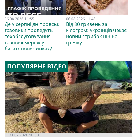
06.08.2026 11:55
06.08.2026 11:48
Де у серпні дніпровські
Від 80 гривень за
газовики проведуть
кілограм: українців чекає
техобслуговування
новий стрибок цін на
газових мереж у
гречку
багатоповерхівках?
ПОПУЛЯРНЕ ВІДЕО
31.07.2026 16:00