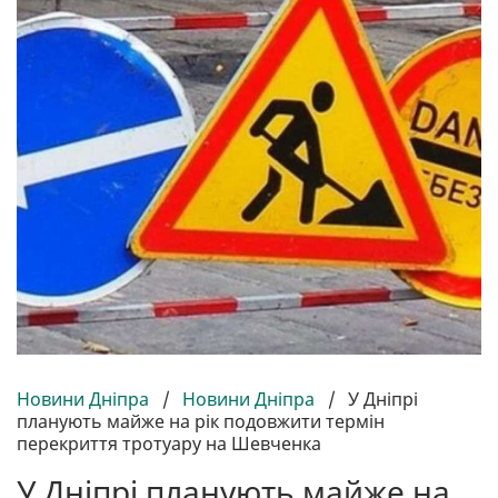
Новини Дніпра
/
Новини Дніпра
/
У Дніпрі
планують майже на рік подовжити термін
перекриття тротуару на Шевченка
У Дніпрі планують майже на