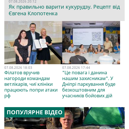
07.08.2026 20:12
Як правильно варити кукурудзу. Рецепт від
Євгена Клопотенка
07.08.2026 18:03
07.08.2026 17:44
Філатов вручив
"Це повага і данина
нагороди командам
нашим захисникам". У
ветлікарів, чиї клініки
Дніпрі паркування буде
працюють попри атаки
безкоштовним для
рф
учасників бойових дій
ПОПУЛЯРНЕ ВІДЕО