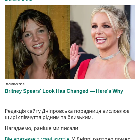
Редакція сайту Дніпровська порадниця висловлює
щирі співчуття рідним та близьким.
Нагадаємо, раніше ми писали
Він врятував тисячі життів.
У Дніпрі раптово помер