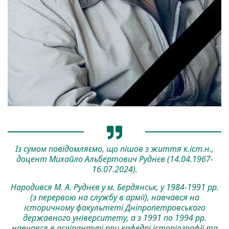
Із сумом повідомляємо, що пішов з життя к.іст.н.,
доцент Михайло Альбертович Руднєв (14.04.1967-
16.07.2024).
Народився М. А. Руднєв у м. Бердянськ, у 1984-1991 рр.
(з перервою на службу в армії), навчався на
історичному факультеті Дніпропетровського
державного університету, а з 1991 по 1994 рр.
навчався в аспірантурі при кафедрі історіографії та