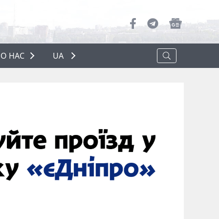
О НАС
UA
ПРО НАС
РЕКЛАМА
ПОЛІТИКА КОНФІДЕНЦІЙНОСТІ