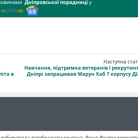
 новинами
Дніпровської порадниці
у
o
o
g
l
e
N
e
w
s
Наступна стат
Навчання, підтримка ветеранів і рекрутинг
іта в
Дніпрі запрацював Марун Хаб 7 корпусу 
добирати та відображати контент. Якщо Ви продовжуєте