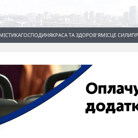
МІСТИКА
ГОСПОДИНЯ
КРАСА ТА ЗДОРОВ’Я
МІСЦЕ СИЛИ
ПР