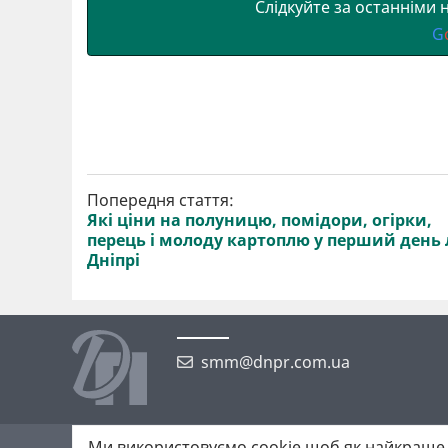
Слідкуйте за останніми
G
Попередня стаття:
Які ціни на полуницю, помідори, огірки,
перець і молоду картоплю у перший день л
Дніпрі
smm@dnpr.com.ua
Ми використовуємо cookie щоб як найкраще 
©2026 https://dnpr.com.ua Дніпровська порадниця