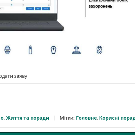
подати заяву
мо
,
Життя та поради
Мітки:
Головне
,
Корисні пора