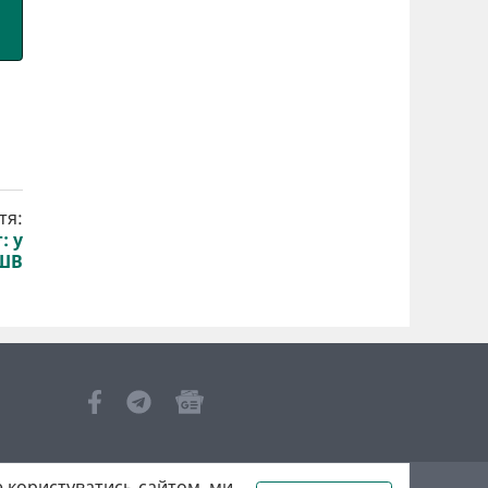
тя:
: у
ДШВ
 користуватись сайтом, ми