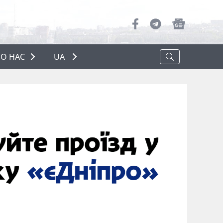
О НАС
UA
ПРО НАС
РЕКЛАМА
ПОЛІТИКА КОНФІДЕНЦІЙНОСТІ