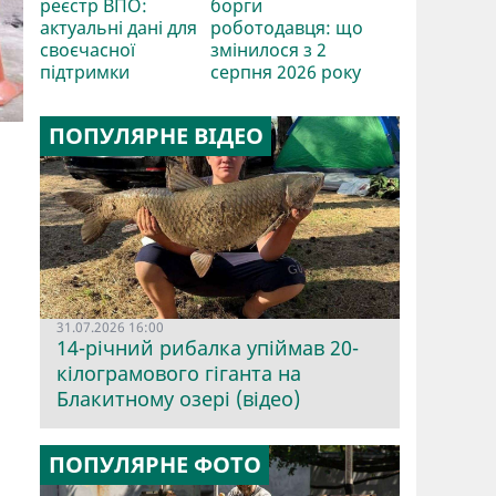
реєстр ВПО:
борги
актуальні дані для
роботодавця: що
своєчасної
змінилося з 2
підтримки
серпня 2026 року
ПОПУЛЯРНЕ ВІДЕО
31.07.2026 16:00
14-річний рибалка упіймав 20-
кілограмового гіганта на
Блакитному озері (відео)
ПОПУЛЯРНЕ ФОТО