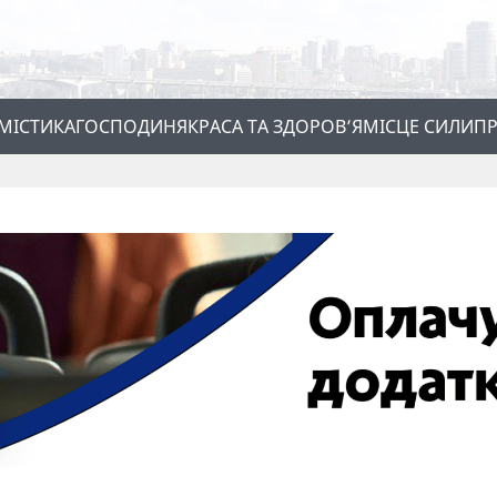
МІСТИКА
ГОСПОДИНЯ
КРАСА ТА ЗДОРОВ’Я
МІСЦЕ СИЛИ
ПР