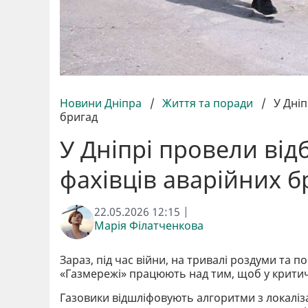
Новини Дніпра
/
Життя та поради
/
У Дніп
бригад
У Дніпрі провели від
фахівців аварійних б
22.05.2026 12:15 |
Марія Філатченкова
Зараз, під час війни, на тривалі роздуми та п
«Газмережі» працюють над тим, щоб у критичн
Газовики відшліфовують алгоритми з локаліз