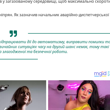
в у загазованому середовищі, щоб максимально скорот
ніпрян. Як зазначив начальник аварійно-диспетчерської
відпрацювати дії до автоматизму, виправити помилки т
вичайних ситуаціях часу на другий шанс немає, тому такі
 злагодженої та безпечної роботи.