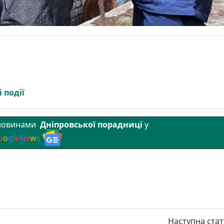
 події
 новинами
Дніпровської порадниці
у
o
o
g
l
e
N
e
w
s
Наступна стат