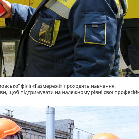
провської філії «Газмережі» проходять навчання,
и, щоб підтримувати на належному рівні свої професійн