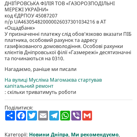
ДНІПРОВСЬКА ФІЛІЯ ТОВ «ГАЗОРОЗПОДІЛЬНІ
МЕРЕЖІ УКРАЇНИ»
код ЄДРПОУ 45087207
п/р UA463054820000026037301034216 в АТ
«Ощадбанк»
У призначенні платежу слід обов’язково вказати ПІБ
платника, особовий рахунок та адресу
газифікованого домоволодіння. Особові рахунки
клієнтів Дніпровської філії «Газмережі» десятизначні
та починаються на 0310.
Нагадаємо, раніше ми писали
На вулиці Мусліма Магомаєва стартував
капітальний ремонт
: скільки триватимуть роботи
Поділитися:
П
F
T
E
T
W
V
G
о
a
w
m
e
h
i
m
ш
c
i
a
l
a
b
a
и
e
t
i
e
t
e
i
р
b
t
l
g
s
r
l
Категорії:
Новини Дніпра
,
Ми рекомендуємо
,