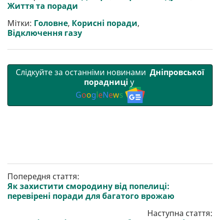
и
o
e
r
A
Життя та поради
т
o
r
a
p
и
k
m
p
Мітки:
Головне
,
Корисні поради
,
Відключення газу
Слідкуйте за останніми новинами
Дніпровської
порадниці
у
G
o
o
g
l
e
N
e
w
s
Попередня стаття:
Як захистити смородину від попелиці:
перевірені поради для багатого врожаю
Наступна стаття: