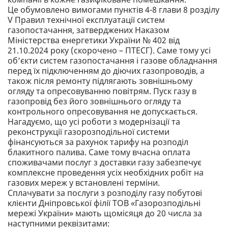
Це обумовлено вимогами пунктів 4-8 глави 8 розділу
V Правил технічної експлуатації систем
газопостачання, затверджених Наказом
Міністерства енергетики України № 402 від
21.10.2024 року (скорочено – ПТЕСГ). Саме тому усі
об’єкти систем газопостачання і газове обладнання
перед їх підключенням до діючих газопроводів, а
також після ремонту підлягають зовнішньому
огляду та опресовуванню повітрям. Пуск газу в
газопровід без його зовнішнього огляду та
контрольного опресовування не допускається.
Нагадуємо, що усі роботи з модернізації та
реконструкції газорозподільної системи
фінансуються за рахунок тарифу на розподіл
блакитного палива. Саме тому вчасна оплата
споживачами послуг з доставки газу забезпечує
комплексне проведення усіх необхідних робіт на
газових мереж у встановлені терміни.
Сплачувати за послуги з розподілу газу побутові
клієнти Дніпровської філії ТОВ «Газорозподільні
мережі України» мають щомісяця до 20 числа за
наступними реквізитами: