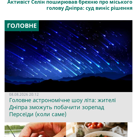
Активіст Селін поширював брехню про міського
голову Дніпра: суд виніс рішення
ГОЛОВНЕ
08.08.2026 20:12
Головне астрономічне шоу літа: жителі
Дніпра зможуть побачити зорепад
Персеїди (коли саме)