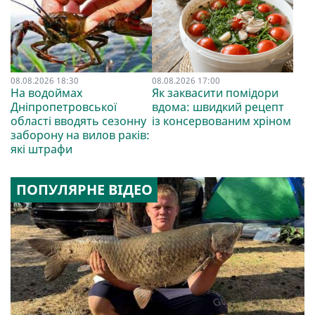
08.08.2026 18:30
08.08.2026 17:00
На водоймах
Як заквасити помідори
Дніпропетровської
вдома: швидкий рецепт
області вводять сезонну
із консервованим хріном
заборону на вилов раків:
які штрафи
ПОПУЛЯРНЕ ВІДЕО