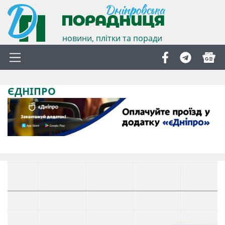
новини, плітки та поради
ЄДНІПРО