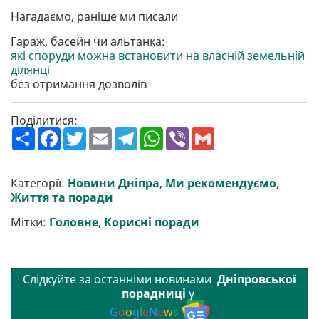
Нагадаємо, раніше ми писали
Гараж, басейн чи альтанка:
які споруди можна встановити на власній земельній
ділянці
без отримання дозволів
Поділитися:
П
F
T
E
T
W
V
G
о
a
w
m
e
h
i
m
ш
c
i
a
l
a
b
a
и
e
t
i
e
t
e
i
р
b
t
l
g
s
r
l
Категорії:
Новини Дніпра
,
Ми рекомендуємо
,
и
o
e
r
A
Життя та поради
т
o
r
a
p
и
k
m
p
Мітки:
Головне
,
Корисні поради
Слідкуйте за останніми новинами
Дніпровської
порадниці
у
G
o
o
g
l
e
N
e
w
s