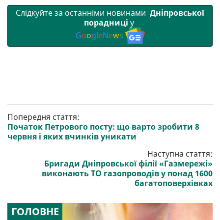
Слідкуйте за останніми новинами
Дніпровської
порадниці
у
G
o
o
g
l
e
N
e
w
s
Попередня стаття:
Початок Петрового посту: що варто зробити 8
червня і яких вчинків уникати
Наступна стаття:
Бригади Дніпровської філії «Газмережі»
виконають ТО газопроводів у понад 1600
багатоповерхівках
ГОЛОВНЕ