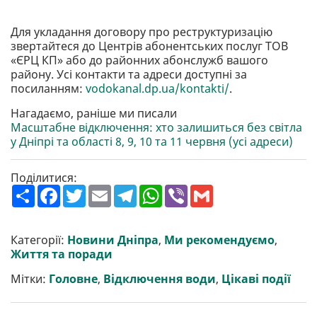
Для укладання договору про реструктуризацію
звертайтеся до Центрів абонентських послуг ТОВ
«ЄРЦ КП» або до районних абонслужб вашого
району. Усі контакти та адреси доступні за
посиланням:
vodokanal.dp.ua/kontakti/
.
Нагадаємо, раніше ми писали
Масштабне відключення: хто залишиться без світла
у Дніпрі та області 8, 9, 10 та 11 червня (усі адреси)
Поділитися:
П
F
T
E
T
W
V
G
о
a
w
m
e
h
i
m
ш
c
i
a
l
a
b
a
и
e
t
i
e
t
e
i
р
b
t
l
g
s
r
l
Категорії:
Новини Дніпра
,
Ми рекомендуємо
,
и
o
e
r
A
Життя та поради
т
o
r
a
p
и
k
m
p
Мітки:
Головне
,
Відключення води
,
Цікаві події