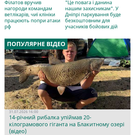
Філатов вручив
"Це повага і данина
нагороди командам
нашим захисникам". У
ветлікарів, чиї клініки
Дніпрі паркування буде
працюють попри атаки
безкоштовним для
рф
учасників бойових дій
ПОПУЛЯРНЕ ВІДЕО
31.07.2026 16:00
14-річний рибалка упіймав 20-
кілограмового гіганта на Блакитному озері
(відео)