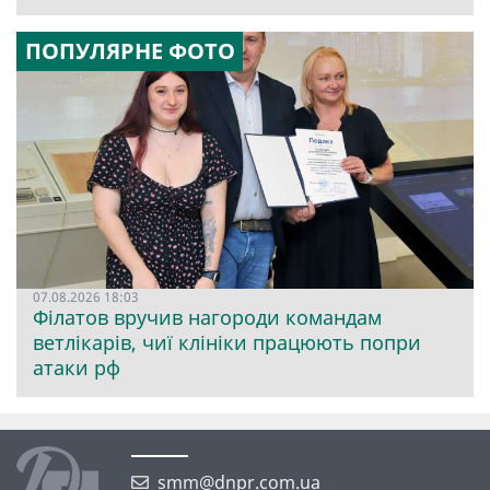
ПОПУЛЯРНЕ ФОТО
07.08.2026 18:03
Філатов вручив нагороди командам
ветлікарів, чиї клініки працюють попри
атаки рф
smm@dnpr.com.ua