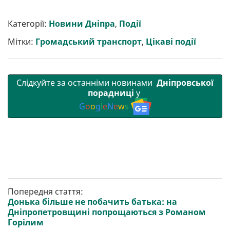
ш
c
i
a
l
a
b
a
и
e
t
i
e
t
e
i
р
b
t
l
g
s
r
l
Категорії:
Новини Дніпра
,
Події
и
o
e
r
A
т
o
r
a
p
Мітки:
Громадський транспорт
,
Цікаві події
и
k
m
p
Слідкуйте за останніми новинами
Дніпровської
порадниці
у
G
o
o
g
l
e
N
e
w
s
Попередня стаття:
Донька більше не побачить батька: на
Дніпропетровщині попрощаються з Романом
Горілим