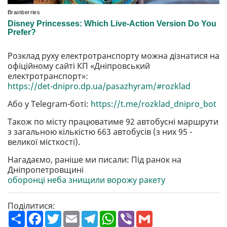
Розклад руху електротранспорту можна дізнатися на
офіційному сайті КП «Дніпровський
електротранспорт»:
https://det-dnipro.dp.ua/pasazhyram/#rozklad
Або у Telegram-боті:
https://t.me/rozklad_dnipro_bot
Також по місту працюватиме 92 автобусні маршрути
з загальною кількістю 663 автобусів (з них 95 -
великої місткості).
Нагадаємо, раніше ми писали: Під ранок на
Дніпропетровщині
оборонці неба знищили ворожу ракету
Поділитися:
П
F
T
E
T
W
V
G
о
a
w
m
e
h
i
m