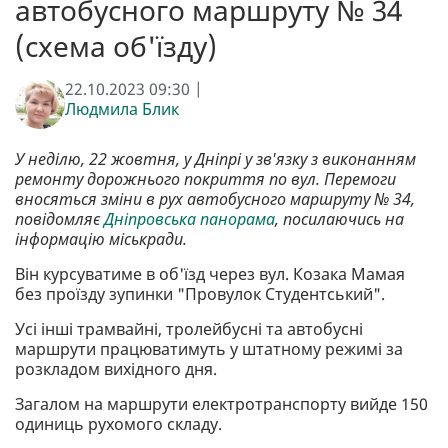
автобусного маршруту № 34
(схема об'їзду)
22.10.2023 09:30 |
Людмила Блик
У неділю, 22 жовтня, у Дніпрі у зв'язку з виконанням
ремонту дорожнього покриття по вул. Перемоги
вносяться зміни в рух автобусного маршруту № 34,
повідомляє
Дніпровська панорама
, посилаючись на
інформацію міськради.
Він курсуватиме в об'їзд через вул. Козака Мамая
без проїзду зупинки "Провулок Студентський".
Усі інші трамвайні, тролейбусні та автобусні
маршрути працюватимуть у штатному режимі за
розкладом вихідного дня.
Загалом на маршрути електротранспорту вийде 150
одиниць рухомого складу.