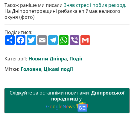
Також раніше ми писали
Зняв стрес і побив рекорд.
На Дніпропетровщині рибалка впіймав великого
окуня (фото)
Поділитися:
П
F
T
E
T
W
V
G
о
a
w
m
e
h
i
m
ш
c
i
a
l
a
b
a
и
e
t
i
e
t
e
i
р
b
t
l
g
s
r
l
Категорії:
Новини Дніпра
,
Події
и
o
e
r
A
т
o
r
a
p
Мітки:
Головне
,
Цікаві події
и
k
m
p
Слідкуйте за останніми новинами
Дніпровської
порадниці
у
G
o
o
g
l
e
N
e
w
s