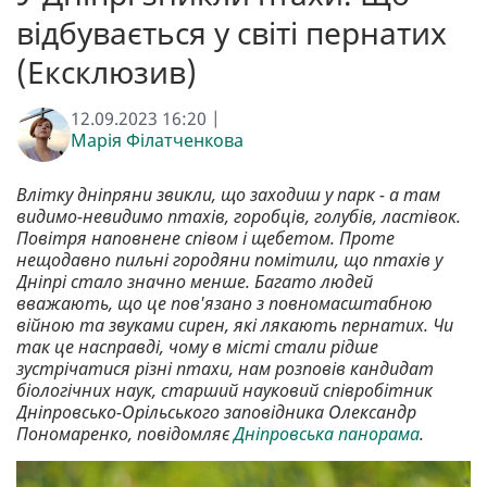
відбувається у світі пернатих
(Ексклюзив)
12.09.2023 16:20 |
Марія Філатченкова
Влітку дніпряни звикли, що заходиш у парк - а там
видимо-невидимо птахів, горобців, голубів, ластівок.
Повітря наповнене співом і щебетом. Проте
нещодавно пильні городяни помітили, що птахів у
Дніпрі стало значно менше. Багато людей
вважають, що це пов'язано з повномасштабною
війною та звуками сирен, які лякають пернатих. Чи
так це насправді, чому в місті стали рідше
зустрічатися різні птахи, нам розповів кандидат
біологічних наук, старший науковий співробітник
Дніпровсько-Орільського заповідника Олександр
Пономаренко, повідомляє
Дніпровська панорама
.