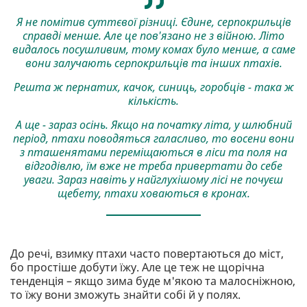
Я не помітив суттєвої різниці. Єдине, серпокрильців
справді менше. Але це пов'язано не з війною. Літо
видалось посушливим, тому комах було менше, а саме
вони залучають серпокрильців та інших птахів.
Решта ж пернатих, качок, синиць, горобців - така ж
кількість.
А ще - зараз осінь. Якщо на початку літа, у шлюбний
період, птахи поводяться галасливо, то восени вони
з пташенятами переміщаються в ліси та поля на
відгодівлю, їм вже не треба привертати до себе
уваги. Зараз навіть у найглухішому лісі не почуєш
щебету, птахи ховаються в кронах.
До речі, взимку птахи часто повертаються до міст,
бо простіше добути їжу. Але це теж не щорічна
тенденція – якщо зима буде м'якою та малосніжною,
то їжу вони зможуть знайти собі й у полях.