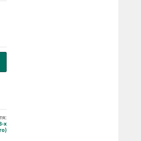
тя:
3-х
то)