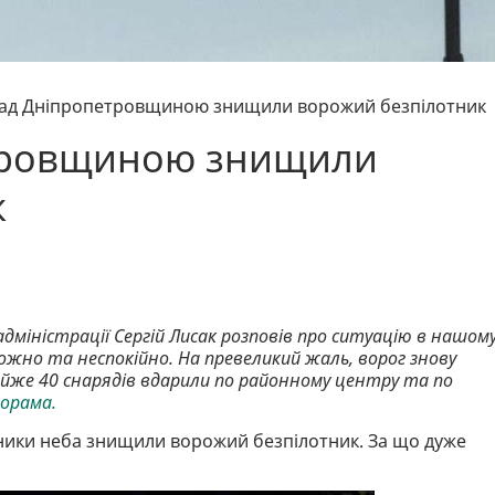
над Дніпропетровщиною знищили ворожий безпілотник
етровщиною знищили
к
адміністрації Сергій Лисак розповів про ситуацію в нашом
ивожно та неспокійно. На превеликий жаль, ворог знову
айже 40 снарядів вдарили по районному центру та по
норама.
сники неба знищили ворожий безпілотник. За що дуже