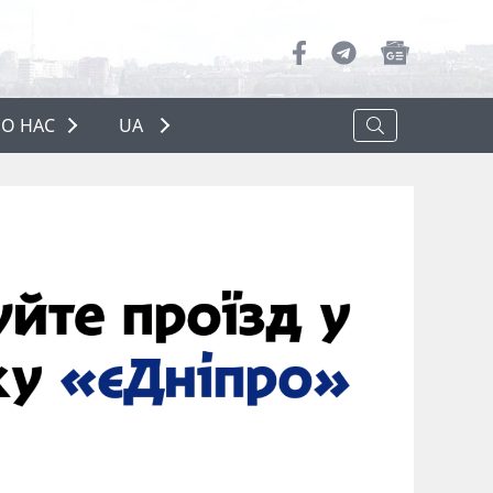
О НАС
UA
ПРО НАС
РЕКЛАМА
ПОЛІТИКА КОНФІДЕНЦІЙНОСТІ