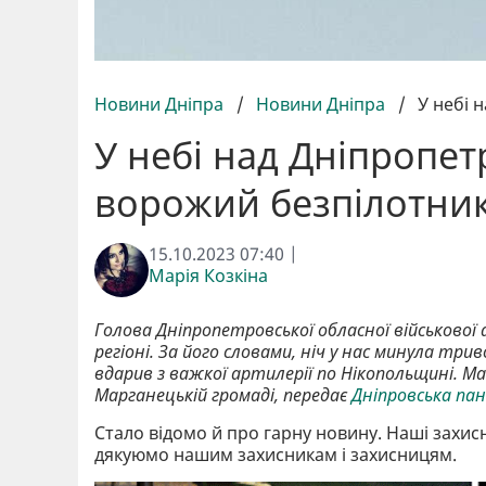
Новини Дніпра
/
Новини Дніпра
/
У небі 
У небі над Дніпроп
ворожий безпілотни
15.10.2023 07:40 |
Марія Козкіна
Голова Дніпропетровської обласної військової 
регіоні. За його словами, ніч у нас минула тр
вдарив з важкої артилерії по Нікопольщині. М
Марганецькій громаді, передає
Дніпровська па
Стало відомо й про гарну новину. Наші захи
дякуюмо нашим захисникам і захисницям.