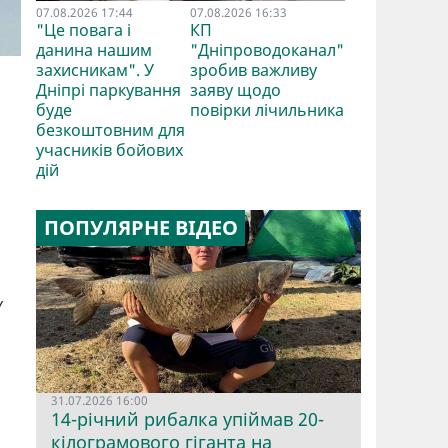
07.08.2026 17:44
07.08.2026 16:33
"Це повага і
КП
данина нашим
"Дніпроводоканал"
захисникам". У
зробив важливу
Дніпрі паркування
заяву щодо
буде
повірки лічильника
безкоштовним для
учасників бойових
дій
ПОПУЛЯРНЕ ВІДЕО
у
31.07.2026 16:00
14-річний рибалка упіймав 20-
кілограмового гіганта на