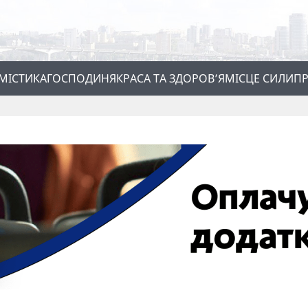
МІСТИКА
ГОСПОДИНЯ
КРАСА ТА ЗДОРОВ’Я
МІСЦЕ СИЛИ
ПР