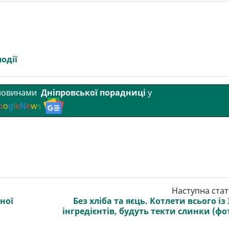
події
 новинами
Дніпровської порадниці
у
o
o
g
l
e
N
e
w
s
Наступна стат
яної
Без хліба та яєць. Котлети всього із 
інгредієнтів, будуть текти слинки (фо