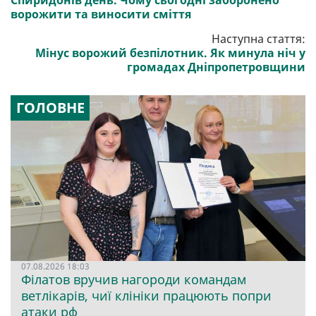
Спиридонів день. Чому сьогодні заборонено
ворожити та виносити сміття
Наступна стаття:
Мінус ворожий безпілотник. Як минула ніч у
громадах Дніпропетровщини
ГОЛОВНЕ
07.08.2026 18:03
Філатов вручив нагороди командам
ветлікарів, чиї клініки працюють попри
атаки рф