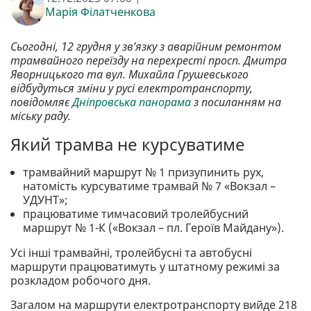
Марія Філатченкова
Сьогодні, 12 грудня у зв’язку з аварійним ремонтом
трамвайного переїзду на перехресті просп. Дмитра
Яворницького та вул. Михайла Грушевського
відбудуться зміни у русі електротранспорту,
повідомляє
Дніпровська панорама
з посиланням на
міську раду.
Який трамва не курсуватиме
трамвайний маршрут № 1 призупинить рух,
натомість курсуватиме трамвай № 7 «Вокзал –
УДУНТ»;
працюватиме тимчасовий тролейбусний
маршрут № 1-К («Вокзал – пл. Героїв Майдану»).
Усі інші трамвайні, тролейбусні та автобусні
маршрути працюватимуть у штатному режимі за
розкладом робочого дня.
Загалом на маршрути електротранспорту вийде 218