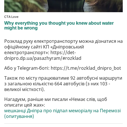
Розклад руху електротранспорту можна дізнатися на
офіційному сайті КП «Дніпровський
електротранспорт»: https://det-
dnipro.dp.ua/pasazhyram/#rozklad
Або у Telegram-боті: https://t.me/rozklad_dnipro_bot
Також по місту працюватиме 92 автобусні маршрути
з загальною кількістю 664 автобусів (з них 103 -
великої місткості).
Нагадуєм, раніше ми писали «Немає слів, щоб
описати цей жах»:
мешканці Дніпра про підпал меморіалу на Перемозі
(опитування)