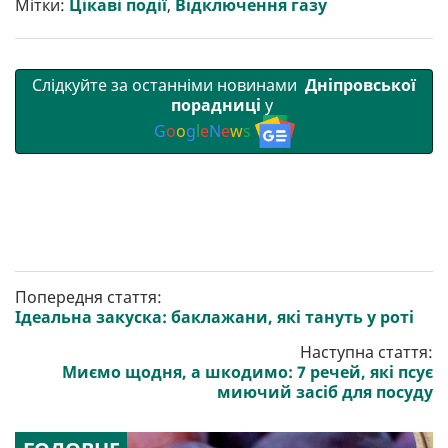
Мітки:
Цікаві події
,
Відключення газу
и
k
m
p
Слідкуйте за останніми новинами
Дніпровської
порадниці
у
G
o
o
g
l
e
N
e
w
s
Попередня стаття:
Ідеальна закуска: баклажани, які тануть у роті
Наступна стаття:
Миємо щодня, а шкодимо: 7 речей, які псує
миючий засіб для посуду