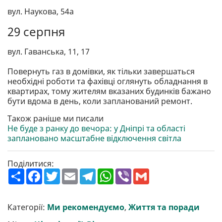
вул. Наукова, 54а
29 серпня
вул. Гаванська, 11, 17
Повернуть газ в домівки, як тільки завершаться
необхідні роботи та фахівці оглянуть обладнання в
квартирах, тому жителям вказаних будинків бажано
бути вдома в день, коли запланований ремонт.
Також раніше ми писали
Не буде з ранку до вечора: у Дніпрі та області
заплановано масштабне відключення світла
Поділитися:
П
F
T
E
T
W
V
G
о
a
w
m
e
h
i
m
ш
c
i
a
l
a
b
a
и
e
t
i
e
t
e
i
р
b
t
l
g
s
r
l
Категорії:
Ми рекомендуємо
,
Життя та поради
и
o
e
r
A
т
o
r
a
p