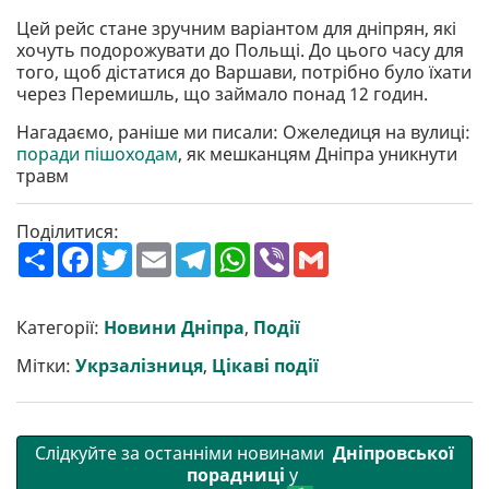
Цей рейс стане зручним варіантом для дніпрян, які
хочуть подорожувати до Польщі. До цього часу для
того, щоб дістатися до Варшави, потрібно було їхати
через Перемишль, що займало понад 12 годин.
Нагадаємо, раніше ми писали: Ожеледиця на вулиці:
поради пішоходам
, як мешканцям Дніпра уникнути
травм
Поділитися:
П
F
T
E
T
W
V
G
о
a
w
m
e
h
i
m
ш
c
i
a
l
a
b
a
и
e
t
i
e
t
e
i
р
b
t
l
g
s
r
l
Категорії:
Новини Дніпра
,
Події
и
o
e
r
A
т
o
r
a
p
Мітки:
Укрзалізниця
,
Цікаві події
и
k
m
p
Слідкуйте за останніми новинами
Дніпровської
порадниці
у