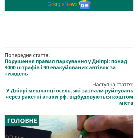
G
o
o
g
l
e
N
e
w
s
Попередня стаття:
Порушення правил паркування у Дніпрі: понад
3000 штрафів і 90 евакуйованих автівок за
тиждень
Наступна стаття:
У Дніпрі мешканці осель, які зазнали руйнувань
через ракетні атаки рф, відбудовуються коштом
міста
ГОЛОВНЕ