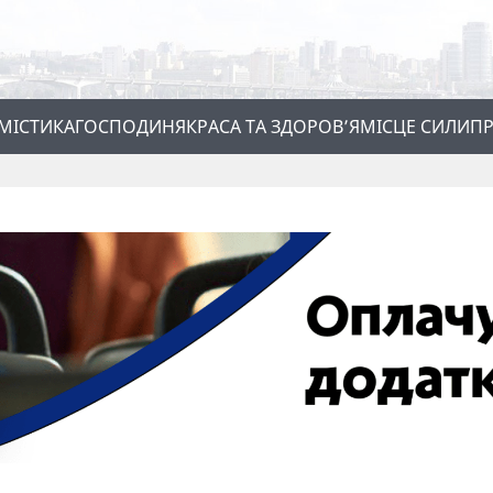
МІСТИКА
ГОСПОДИНЯ
КРАСА ТА ЗДОРОВ’Я
МІСЦЕ СИЛИ
ПР