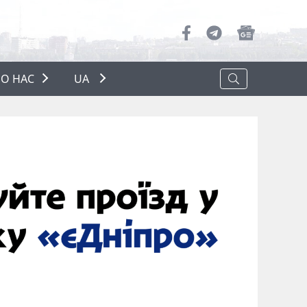
О НАС
UA
ПРО НАС
РЕКЛАМА
ПОЛІТИКА КОНФІДЕНЦІЙНОСТІ