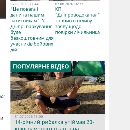
07.08.2026 17:44
07.08.2026 16:33
"Це повага і
КП
данина нашим
"Дніпроводоканал"
захисникам". У
зробив важливу
Дніпрі паркування
заяву щодо
буде
повірки лічильника
безкоштовним для
учасників бойових
дій
ПОПУЛЯРНЕ ВІДЕО
ої
31.07.2026 16:00
ти
14-річний рибалка упіймав 20-
кілограмового гіганта на