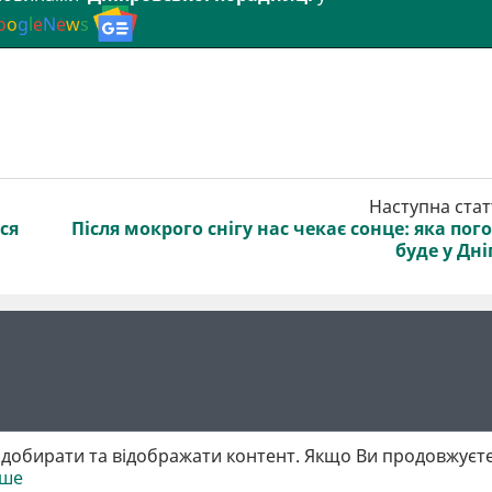
o
o
g
l
e
N
e
w
s
Наступна стат
ся
Після мокрого снігу нас чекає сонце: яка пог
буде у Дні
добирати та відображати контент. Якщо Ви продовжуєте
іше
 матеріалів обов'язкове активне гіперпосилання у першому абзаці.