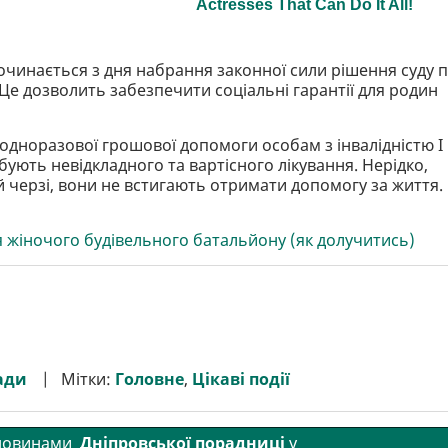
очинається з дня набрання законної сили рішення суду 
 дозволить забезпечити соціальні гарантії для родин
одноразової грошової допомоги особам з інвалідністю І
бують невідкладного та вартісного лікування. Нерідко,
й черзі, вони не встигають отримати допомогу за життя.
ня жіночого будівельного батальйону (як долучитись)
ади
Мітки:
Головне
,
Цікаві події
 новинами
Дніпровської порадниці
у