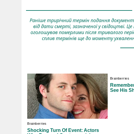
Раніше трирічний термін подання документі
від дати смерті, зазначеної у свідоцтві. Це
оголошував померлими після тривалого пері
сплив термінів ще до моменту ухваленн