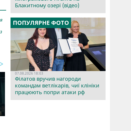
Блакитному озері (відео)
ся
ПОПУЛЯРНЕ ФОТО
з
07.08.2026 18:03
Філатов вручив нагороди
командам ветлікарів, чиї клініки
працюють попри атаки рф