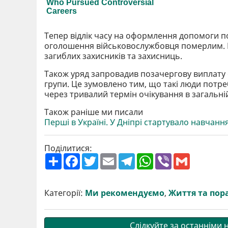
Тепер відлік часу на оформлення допомоги п
оголошення військовослужбовця померлим. Це
загиблих захисників та захисниць.
Також уряд запровадив позачергову виплату 
групи. Це зумовлено тим, що такі люди потре
через тривалий термін очікування в загальні
Також раніше ми писали
Перші в Україні. У Дніпрі стартувало навчан
Поділитися:
П
F
T
E
T
W
V
G
о
a
w
m
e
h
i
m
ш
c
i
a
l
a
b
a
и
e
t
i
e
t
e
i
р
b
t
l
g
s
r
l
Категорії:
Ми рекомендуємо
,
Життя та пор
и
o
e
r
A
т
o
r
a
p
и
k
m
p
Слідкуйте за останніми