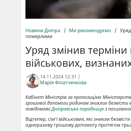
Новини Дніпра
/
Ми рекомендуємо
/
Уряд
померлими
Уряд змінив терміни 
військових, визнан
14.11.2024 12:31 |
Марія Філатченкова
Кабінет Міністрів за пропозицією Міністерст
грошової допомоги родинам зниклих безвісти в
повідомляє
Дніпровська порадниця
з посиланн
Відтепер, сім'ї військових, які зникли безві
одноразову грошову допомогу протягом трьо