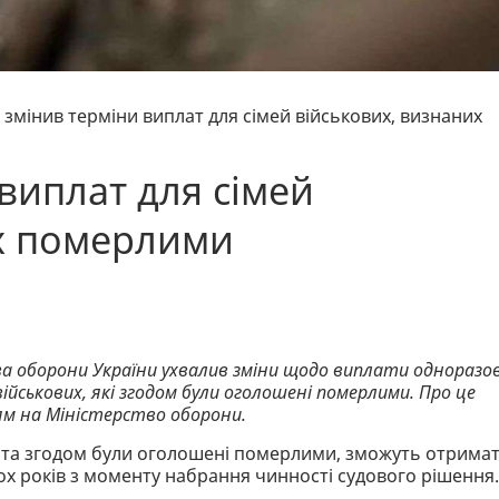
 змінив терміни виплат для сімей військових, визнаних
виплат для сімей
их померлими
ва оборони України ухвалив зміни щодо виплати одноразов
ійськових, які згодом були оголошені померлими. Про це
ям на Міністерство оборони.
сти та згодом були оголошені померлими, зможуть отрима
х років з моменту набрання чинності судового рішення.