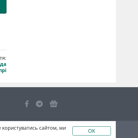
тя:
ода
прі
 користуватись сайтом, ми
OK