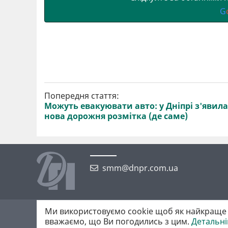
G
Попередня стаття:
Можуть евакуювати авто: у Дніпрі з'явила
нова дорожня розмітка (де саме)
smm@dnpr.com.ua
Ми використовуємо cookie щоб як найкраще 
©2026 https://dnpr.com.ua Дніпровська порадниця
вважаємо, що Ви погодились з цим.
Детальн
Всі права захищені. При повному або частковому використанні