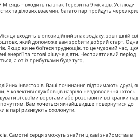
Місяць – входить на знак Терези на 9 місяців. Усі люди
тих та ділових взаємин, багато пар пройдуть через криз
ісяця входить в опозиційний знак зодіаку, зовнішній сві
поштовх, який допоможе вам зробити добрий старт. Одн
ів. Якщо ви не боїтеся труднощів, то це чудовий час, що
і енергії та готові рішуче діяти. Несприятливий період
ься, а от із прибутками буде туго.
дійних інвесторів. Ваші починання підтримають друзі, я
. У колективі службовців назріло невдоволення і хтось
увати зі своїми ворогами або розставити всі крапки на
м почуттям. Вам хочеться якнайшвидше повернутися до
нки в парі ризикують охолонути.
сів. Самотні серця зможуть знайти цікаві знайомства в