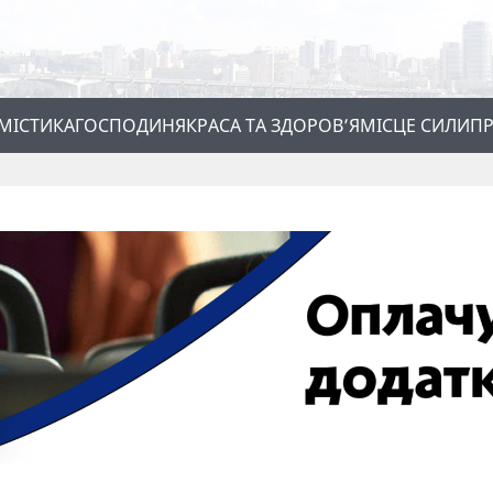
МІСТИКА
ГОСПОДИНЯ
КРАСА ТА ЗДОРОВ’Я
МІСЦЕ СИЛИ
ПР