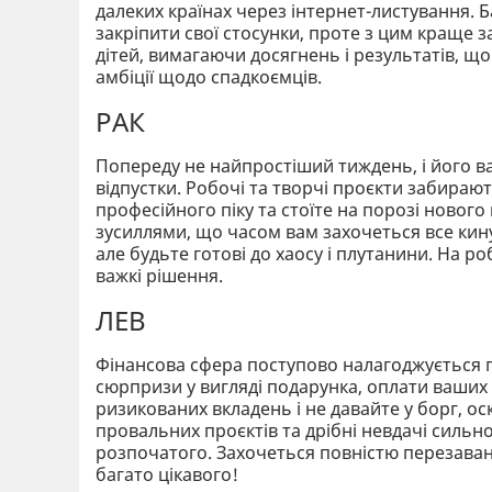
далеких країнах через інтернет-листування. Б
закріпити свої стосунки, проте з цим краще 
дітей, вимагаючи досягнень і результатів, що
амбіції щодо спадкоємців.
РАК
Попереду не найпростіший тиждень, і його вар
відпустки. Робочі та творчі проєкти забирают
професійного піку та стоїте на порозі нового
зусиллями, що часом вам захочеться все кину
але будьте готові до хаосу і плутанини. На ро
важкі рішення.
ЛЕВ
Фінансова сфера поступово налагоджується п
сюрпризи у вигляді подарунка, оплати ваших п
ризикованих вкладень і не давайте у борг, ос
провальних проєктів та дрібні невдачі сильно
розпочатого. Захочеться повністю перезавант
багато цікавого!