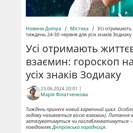
Новини Дніпра
/
Містика
/
Усі отримають 
тиждень 24-30 червня для усіх знаків Зодиаку
Усі отримають життєв
взаємин: гороскоп н
усіх знаків Зодиаку
23.06.2024 20:01 |
Марія Філатченкова
Тиждень принесе новий кармічний цикл. Особли
зодіаку називається віссю взаємин). Питання
затягуватимуться чи послаблюватимуться – з
повідомляє
Дніпровська порадниця.