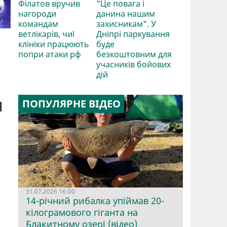
Філатов вручив
"Це повага і
нагороди
данина нашим
командам
захисникам". У
ветлікарів, чиї
Дніпрі паркування
клініки працюють
буде
попри атаки рф
безкоштовним для
учасників бойових
дій
я
ПОПУЛЯРНЕ ВІДЕО
31.07.2026 16:00
14-річний рибалка упіймав 20-
кілограмового гіганта на
Блакитному озері (відео)