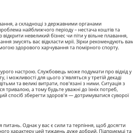
ування, а складнощі з державними органами
проблема найближчого періоду – нестача коштів та
 відкрити невеликий бізнес чи піти у вільне плавання,
ння змусять вас відкласти мрії. Зірки рекомендують ва
могою здорового харчування та помірного спорту.
мурого настрою. Службовець може подумати про відхід у
у, і можливості для цього з'являться у третій декаді
ітьми та великі витрати, пов'язані з ними. Ситуація з
ся тривалою, а тому будьте уважні до їхніх потреб,
ий спосіб зберегти здоров'я — дотримуватися суворої
питань. Однак у вас є сили та терпіння, щоб досягти
рного характеру цей тиждень дуже добрий. Підприємці та