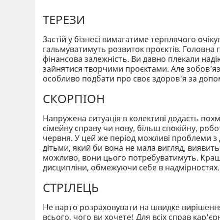
ТЕРЕЗИ
Застій у бізнесі вимагатиме терплячого очік
гальмуватимуть розвиток проєктів. Головна 
фінансова залежність. Ви давно плекали надію
зайнятися творчими проєктами. Але зобов'яза
особливо подбати про своє здоров'я за допо
СКОРПІОН
Напружена ситуація в колективі додасть пох
сімейну справу чи нову, більш спокійну, робот
червня. У цей же період можливі проблеми з д
дітьми, який би вона не мала вигляд, виявить
можливо, вони цього потребуватимуть. Кращ
дисципліни, обмежуючи себе в надмірностях.
СТРІЛЕЦЬ
Не варто розраховувати на швидке вирішення 
всього, чого ви хочете! Для всіх справ кар'є