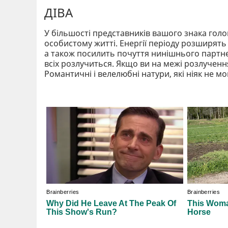
ДІВА
У більшості представників вашого знака голов
особистому житті. Енергії періоду розширять
а також посилить почуття нинішнього партне
всіх розлучиться. Якщо ви на межі розлучення
Романтичні і велелюбні натури, які ніяк не 