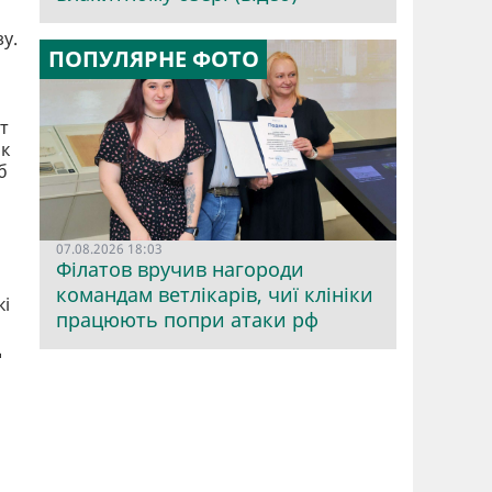
у.
ПОПУЛЯРНЕ ФОТО
т
ак
б
07.08.2026 18:03
Філатов вручив нагороди
командам ветлікарів, чиї клініки
кі
працюють попри атаки рф
д