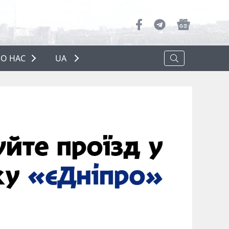
О НАС
UA
ПРО НАС
РЕКЛАМА
ПОЛІТИКА КОНФІДЕНЦІЙНОСТІ