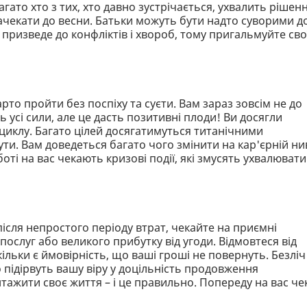
агато хто з тих, хто давно зустрічається, ухвалить рішен
зачекати до весни. Батьки можуть бути надто суворими д
 призведе до конфліктів і хвороб, тому пригальмуйте сво
то пройти без поспіху та суєти. Вам зараз зовсім не до
ь усі сили, але це дасть позитивні плоди! Ви досягли
 циклу. Багато цілей досягатимуться титанічними
ти. Вам доведеться багато чого змінити на кар'єрній нив
боті на вас чекають кризові події, які змусять ухвалювати
ісля непростого періоду втрат, чекайте на приємні
ослуг або великого прибутку від угоди. Відмовтеся від
кільки є ймовірність, що ваші гроші не повернуть. Безліч
 підірвуть вашу віру у доцільність продовження
ажити своє життя – і це правильно. Попереду на вас че