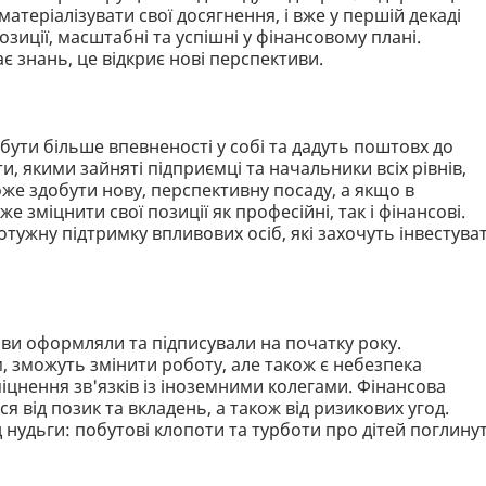
атеріалізувати свої досягнення, і вже у першій декаді
зиції, масштабні та успішні у фінансовому плані.
 знань, це відкриє нові перспективи.
ути більше впевненості у собі та дадуть поштовх до
и, якими зайняті підприємці та начальники всіх рівнів,
же здобути нову, перспективну посаду, а якщо в
 зміцнити свої позиції як професійні, так і фінансові.
тужну підтримку впливових осіб, які захочуть інвестува
і ви оформляли та підписували на початку року.
, зможуть змінити роботу, але також є небезпека
міцнення зв'язків із іноземними колегами. Фінансова
я від позик та вкладень, а також від ризикових угод.
нудьги: побутові клопоти та турботи про дітей поглину