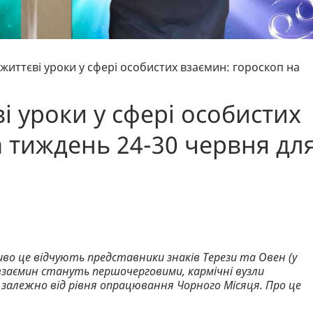
життєві уроки у сфері особистих взаємин: гороскоп на
і уроки у сфері особистих
а тиждень 24-30 червня дл
во це відчують представники знаків Терези та Овен (у
 взаємин стануть першочерговими, кармічні вузли
алежно від рівня опрацювання Чорного Місяця. Про це