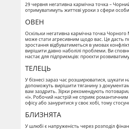
29 червня негативна кармічна точка – Чорний 
отримуватимуть життєві уроки з сфери особис
ОВЕН
Оскільки негативна кармічна точка Чорного М
може стати агресивним щодо вас. Це дасть 
зростання відбуватиметься в умовах конфлікт
вирішити давно наболілі проблеми. Ви сповнен
настає для підприємців: проєкти розвиватимут
ТЕЛЕЦЬ
У бізнесі зараз час розширюватися, шукати на
допоможуть вирішити тяганину з документами
вам заздрить. Зірки рекомендують потовариш
«і». Робочий настрій не сприяє романтични
офісу або зануритися у своє хобі, тому стосу
БЛИЗНЯТА
У шлюбі є напруженість через розподіл фінан