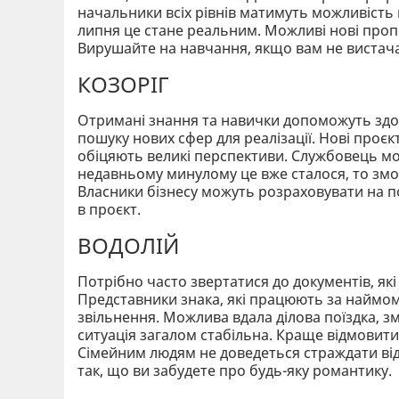
начальники всіх рівнів матимуть можливість м
липня це стане реальним. Можливі нові пропо
Вирушайте на навчання, якщо вам не вистачає
КОЗОРІГ
Отримані знання та навички допоможуть здоб
пошуку нових сфер для реалізації. Нові проєкт
обіцяють великі перспективи. Службовець мо
недавньому минулому це вже сталося, то зможе
Власники бізнесу можуть розраховувати на по
в проєкт.
ВОДОЛІЙ
Потрібно часто звертатися до документів, як
Представники знака, які працюють за наймом
звільнення. Можлива вдала ділова поїздка, з
ситуація загалом стабільна. Краще відмовитис
Сімейним людям не доведеться страждати від 
так, що ви забудете про будь-яку романтику.