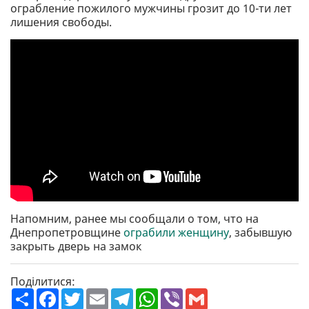
ограбление пожилого мужчины грозит до 10-ти лет
лишения свободы.
Напомним, ранее мы сообщали о том, что на
Днепропетровщине
ограбили женщину
, забывшую
закрыть дверь на замок
Поділитися:
П
F
T
E
T
W
V
G
о
a
w
m
e
h
i
m