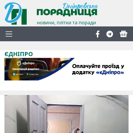
новини, плітки та поради
ЄДНІПРО