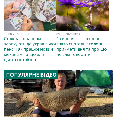
09.08.2026 10:01
09.08.2026 08:30
Стаж за кордоном
9 серпня — церковне
зарахують до української
свято сьогодні: головні
пенсії: як працює новий
прикмети дня та про що
механізм та що для
не слід говорити
цього потрібно
ПОПУЛЯРНЕ ВІДЕО