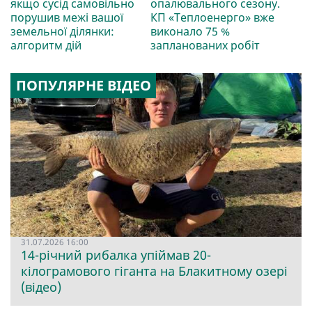
якщо сусід самовільно
опалювального сезону.
порушив межі вашої
КП «Теплоенерго» вже
земельної ділянки:
виконало 75 %
алгоритм дій
запланованих робіт
ПОПУЛЯРНЕ ВІДЕО
31.07.2026 16:00
14-річний рибалка упіймав 20-
кілограмового гіганта на Блакитному озері
(відео)