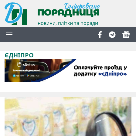
новини, плітки та поради
ЄДНІПРО