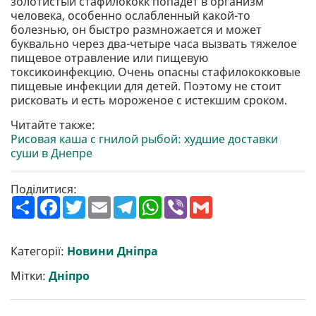
золотистый стафилококк попадет в организм
человека, особенно ослабленный какой-то
болезнью, он быстро размножается и может
буквально через два-четыре часа вызвать тяжелое
пищевое отравление или пищевую
токсикоинфекцию. Очень опасны стафилококковые
пищевые инфекции для детей. Поэтому не стоит
рисковать и есть мороженое с истекшим сроком.
Читайте также:
Рисовая каша с гнилой рыбой: худшие доставки
суши в Днепре
Поділитися:
П
F
T
E
T
W
V
G
о
a
w
m
e
h
i
m
ш
c
i
a
l
a
b
a
и
e
t
i
e
t
e
i
р
b
t
l
g
s
r
l
Категорії:
Новини Дніпра
и
o
e
r
A
т
o
r
a
p
Мітки:
Дніпро
и
k
m
p