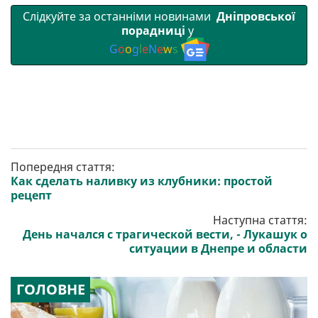
Слідкуйте за останніми новинами
Дніпровської
порадниці
у
G
o
o
g
l
e
N
e
w
s
Попередня стаття:
Как сделать наливку из клубники: простой
рецепт
Наступна стаття:
День начался с трагической вести, - Лукашук о
ситуации в Днепре и области
ГОЛОВНЕ