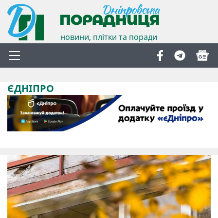
новини, плітки та поради
ЄДНІПРО