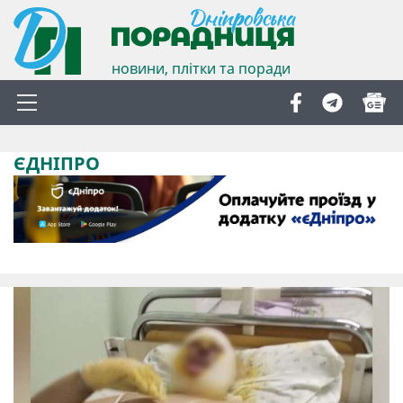
новини, плітки та поради
ЄДНІПРО