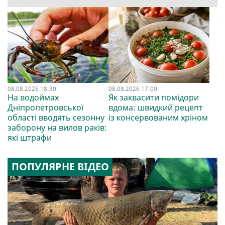
08.08.2026 18:30
08.08.2026 17:00
На водоймах
Як заквасити помідори
Дніпропетровської
вдома: швидкий рецепт
області вводять сезонну
із консервованим хріном
заборону на вилов раків:
які штрафи
ПОПУЛЯРНЕ ВІДЕО