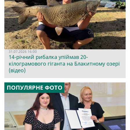
31.07.2026 16:00
14-річний рибалка упіймав 20-
кілограмового гіганта на Блакитному озері
(відео)
ПОПУЛЯРНЕ ФОТО