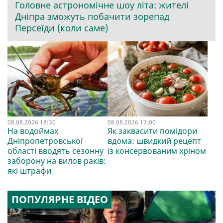
Головне астрономічне шоу літа: жителі
Дніпра зможуть побачити зорепад
Персеїди (коли саме)
08.08.2026 18:30
08.08.2026 17:00
На водоймах
Як заквасити помідори
Дніпропетровської
вдома: швидкий рецепт
області вводять сезонну
із консервованим хріном
заборону на вилов раків:
які штрафи
ПОПУЛЯРНЕ ВІДЕО