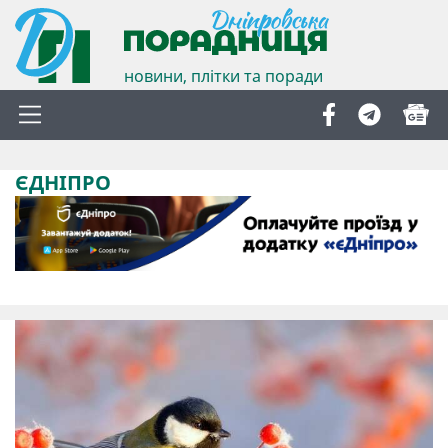
новини, плітки та поради
ЄДНІПРО