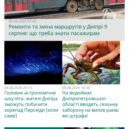
09.08.2026 07:02
Ремонти та зміна маршрутів у Дніпрі 9
серпня: що треба знати пасажирам
08.08.2026 20:12
08.08.2026 18:30
Головне астрономічне
На водоймах
шоу літа: жителі Дніпра
Дніпропетровської
зможуть побачити
області вводять сезонну
зорепад Персеїди (коли
заборону на вилов раків:
саме)
які штрафи