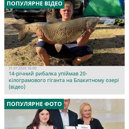
ПОПУЛЯРНЕ ВІДЕО
31.07.2026 16:00
14-річний рибалка упіймав 20-
кілограмового гіганта на Блакитному озері
(відео)
ПОПУЛЯРНЕ ФОТО