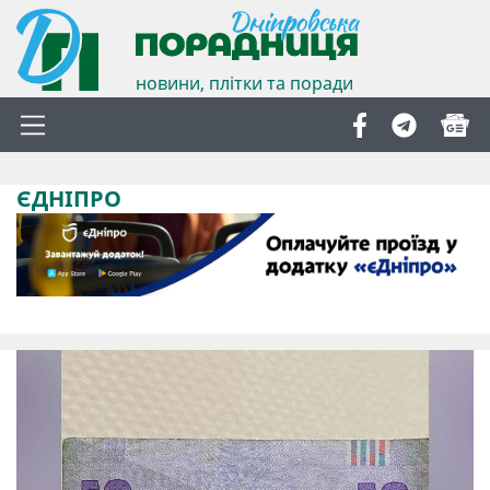
новини, плітки та поради
ЄДНІПРО