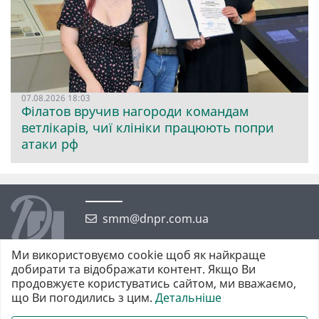
07.08.2026 18:03
Філатов вручив нагороди командам
ветлікарів, чиї клініки працюють попри
атаки рф
smm@dnpr.com.ua
Ми використовуємо cookie щоб як найкраще
добирати та відображати контент. Якщо Ви
продовжуєте користуватись сайтом, ми вважаємо,
що Ви погодились з цим.
Детальніше
©2026 https://dnpr.com.ua Дніпровська порадниця