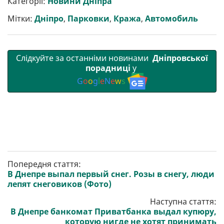
Категорії:
Новини Дніпра
и
o
e
r
A
т
o
r
a
p
Мітки:
Дніпро
,
Парковки
,
Кража
,
Автомобиль
и
k
m
p
Слідкуйте за останніми новинами
Дніпровської
порадниці
у
G
o
o
g
l
e
N
e
w
s
Попередня стаття:
В Днепре выпал первый снег. Розы в снегу, люди
лепят снеговиков (Фото)
Наступна стаття:
В Днепре банкомат Приватбанка выдал купюру,
которую нигде не хотят принимать