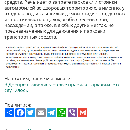
средств. Речь идет о запрете парковки и стоянки
автомобилей во дворовых территориях, а именно, у
входов в подъезды жилых домов, стадионов, детских
и спортивных площадок, любых зеленых зон,
насаждений, а также, в любых других местах, не
предназначенных для движения и парковки
транспортных средств.
Напомним, ранее мы писали:
В Днепре появились новые правила парковки. Что
случилось
Поділитися:
П
F
T
E
T
W
V
G
о
a
w
m
e
h
i
m
ш
c
i
a
l
a
b
a
и
e
t
i
e
t
e
i
р
b
t
l
g
s
r
l