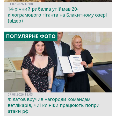
31.07.2026 16:00
14-річний рибалка упіймав 20-
кілограмового гіганта на Блакитному озері
(відео)
ПОПУЛЯРНЕ ФОТО
07.08.2026 18:03
Філатов вручив нагороди командам
ветлікарів, чиї клініки працюють попри
атаки рф