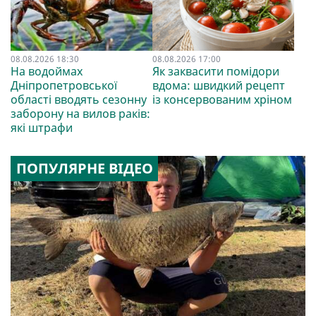
08.08.2026 18:30
08.08.2026 17:00
На водоймах
Як заквасити помідори
Дніпропетровської
вдома: швидкий рецепт
області вводять сезонну
із консервованим хріном
заборону на вилов раків:
які штрафи
ПОПУЛЯРНЕ ВІДЕО