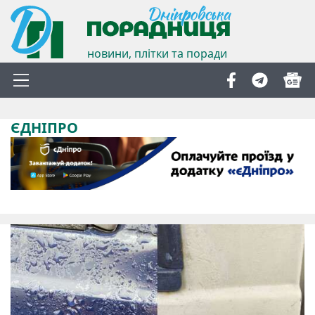
новини, плітки та поради
ЄДНІПРО