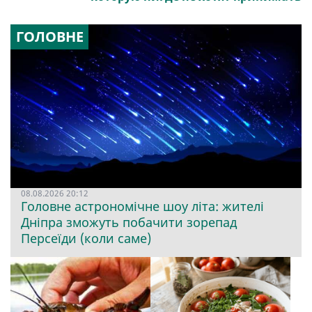
ГОЛОВНЕ
08.08.2026 20:12
Головне астрономічне шоу літа: жителі
Дніпра зможуть побачити зорепад
Персеїди (коли саме)