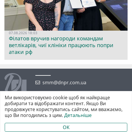
07.08.2026 18:03
Філатов вручив нагороди командам
ветлікарів, чиї клініки працюють попри
атаки рф
smm@dnpr.com.ua
Ми використовуємо cookie щоб як найкраще
добирати та відображати контент. Якщо Ви
продовжуєте користуватись сайтом, ми вважаємо,
що Ви погодились з цим.
Детальніше
©2026 https://dnpr.com.ua Дніпровська порадниця
Всі права захищені. При повному або частковому використанні
OK
матеріалів обов'язкове активне гіперпосилання у першому абзаці.