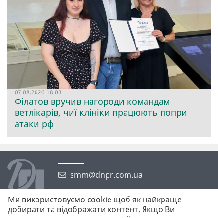
07.08.2026 18:03
Філатов вручив нагороди командам
ветлікарів, чиї клініки працюють попри
атаки рф
smm@dnpr.com.ua
Ми використовуємо cookie щоб як найкраще
добирати та відображати контент. Якщо Ви