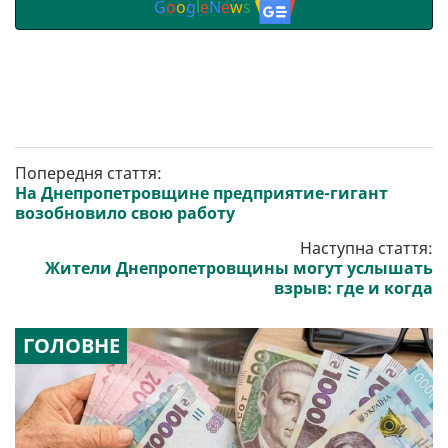
G
o
o
g
l
e
N
e
w
s
Попередня стаття:
На Днепропетровщине предприятие-гигант
возобновило свою работу
Наступна стаття:
Жители Днепропетровщины могут услышать
взрыв: где и когда
ГОЛОВНЕ