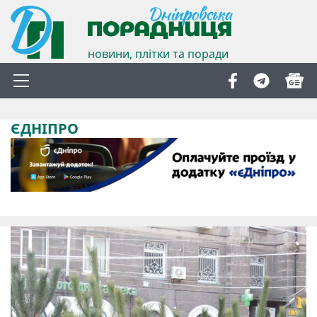
новини, плітки та поради
ЄДНІПРО